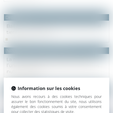
Droit fiscal
Bail à construction : pour une fois le fiscal
tient le civil en l’état
Lire la suite
(NPU) Notaires - Immobilier pro
La mention de la majorité au lieu de
l’unanimité dans le PV d’AG ne rend pas
nulle la décision
Lire la suite
Information sur les cookies
Droit fiscal
Nous avons recours à des cookies techniques pour
Plus-values immobilières
assurer le bon fonctionnement du site, nous utilisons
Lire la suite
également des cookies soumis à votre consentement
pour collecter des statistiques de visite.