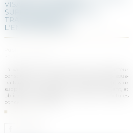
VISANT LES TRAVAUX
SUPPLÉMENTAIRES SOUS-
TRAITÉS OBLIGE
L'ENTREPRENEUR
Publié le :
14/04/2022
Source :
www.efl.fr
La validation des situations par le constructeur
constitue un écrit au sens du contrat de sous-
traitance pour établir la réalité des travaux
supplémentaires effectués par le sous-traitant, et
oblige le constructeur à payer les factures
concernant ces travaux...
Lire la suite