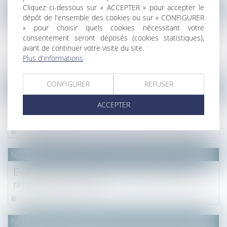
Cliquez ci-dessous sur « ACCEPTER » pour accepter le
NOTAIRES
/
Immobilier
dépôt de l'ensemble des cookies ou sur « CONFIGURER
L'acceptation des situations visant les
» pour choisir quels cookies nécessitant votre
consentement seront déposés (cookies statistiques),
travaux supplémentaires sous-traités oblige
avant de continuer votre visite du site.
l'entrepreneur
Plus d'informations
Lire la suite
CONFIGURER
REFUSER
NOTAIRES
/
Mariage / Divorce / Filiation
ACCEPTER
Première cession d’un usufruit temporaire
(art. 13, 5° CGI)
Lire la suite
NOTAIRES
/
Mariage / Divorce / Filiation
Evaluation des donations rapportables :
rappel de méthode.
Lire la suite
NOTAIRES
/
Immobilier