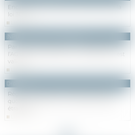
Encadrement des loyers : qu'est-ce que la
loi 3DS ?
Lire la suite
(NPU) Notaires - Immobilier pro
Par l’effet du partage, la contestation de
l’AG par l’héritier devenu copropriétaire est
validée
Lire la suite
Droit fiscal
Régime mère-fille : l'IS dû au titre de la
quote-part peut servir à imputer l'impôt
étranger
Lire la suite