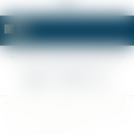
<<
<
...
16
17
18
19
20
21
22
...
>
>>
SELAS BENJAMIN DAUCHEZ RENÉ DALLÉE AMANDINE PASSOT ET
ANNE-SOPHIE GALAND •
37 Quai de la Tournelle • 75005 PARIS •
Tél :
01 44 41 37 50
• Fax :
01 43 29 10 84
Nous contacter
Nous localiser
Accueil
Des notaires
Des compétences
Les actus
Nos avis
Tarifs
Contact
Plan du site
Mentions légales
Politique de confidentialité
Politique de cookies
Articles