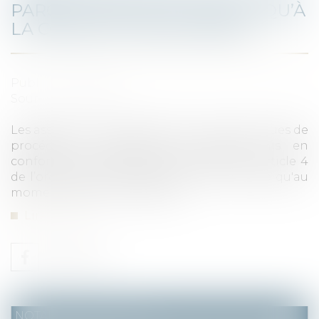
PARCELLAIRE N’EST REQUIS QU’À
LA CONSTITUTION DES ASL
Publié le :
16/12/2022
Source :
www.efl.fr
Les associations syndicales ne sont pas tenues de
procéder à l'annexion aux statuts mis en
conformité du plan parcellaire, prévu à l'article 4
de l’ordonnance de 2004, qui n'est requise qu'au
moment de leur constitution...
Lire la suite
NOTAIRES
/
Immobilier