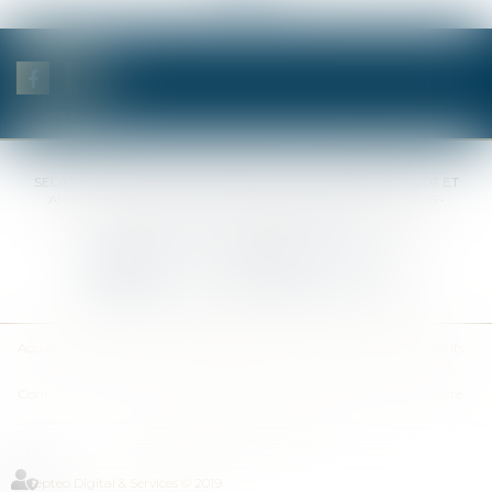
SELAS BENJAMIN DAUCHEZ RENÉ DALLÉE AMANDINE PASSOT ET
ANNE-SOPHIE GALAND •
37 Quai de la Tournelle • 75005 PARIS •
Tél :
01 44 41 37 50
• Fax :
01 43 29 10 84
Nous contacter
Nous localiser
Accueil
Des notaires
Des compétences
Les actus
Nos avis
Tarifs
Contact
Plan du site
Mentions légales
Politique de confidentialité
Politique de cookies
Articles
Septeo Digital & Services © 2019