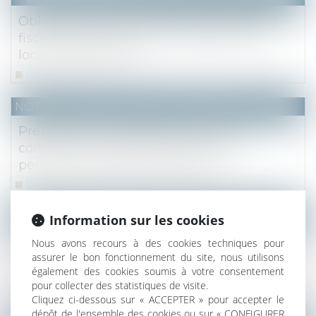
Obligation de déclarer à l'administration
fiscale de la situation d'occupation des
locaux d'habitation
Lire la suite
NOTAIRES
/
Mariage / Divorce / Filiation
Prestation compensatoire : prise en
compte du montant prévisible des
pensions de retraite des époux
Lire la suite
NOTAIRES
/
Immobilier
Information sur les cookies
Tout copropriétaire peut contester les
Nous avons recours à des cookies techniques pour
assurer le bon fonctionnement du site, nous utilisons
mandats donnés en vue d'une assemblée
également des cookies soumis à votre consentement
générale
pour collecter des statistiques de visite.
Lire la suite
Cliquez ci-dessous sur « ACCEPTER » pour accepter le
dépôt de l'ensemble des cookies ou sur « CONFIGURER