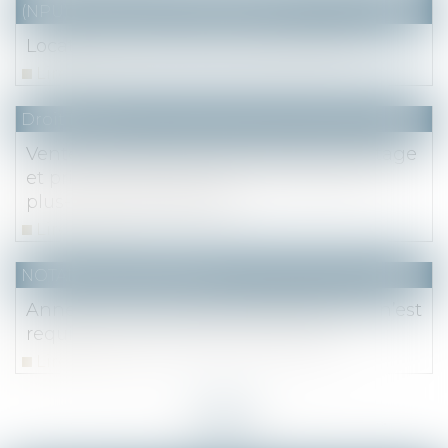
(NPU) Notaires - Immobilier pro
Location à soi-même et abus de droit
Lire la suite
Droit fiscal
Vente d'un bien reçu par donation-partage
et prix d'acquisition pour le calcul de la
plus-value immobilière
Lire la suite
NOTAIRES
/
Immobilier
Annexer aux statuts le plan parcellaire n’est
requis qu’à la constitution des ASL
Lire la suite
<<
<
...
8
9
10
11
12
13
14
...
>
>>