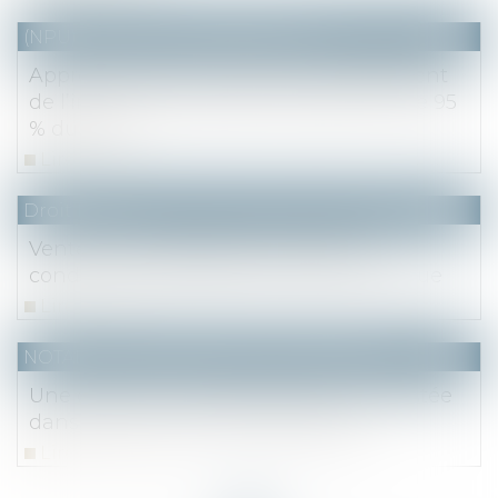
(NPU) Notaires - Immobilier pro
Appréciation par le juge de l’achèvement
de l’immeuble justifiant le paiement de 95
% du prix
Lire la suite
Droit fiscal
Vente d’une résidence secondaire :
conditions d’exonération de la plus-value
Lire la suite
NOTAIRES
/
Mariage / Divorce / Filiation
Une donation-partage doit être contestée
dans les cinq ans, sauf exceptions
Lire la suite