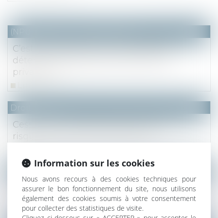
(NPU) Notaires - Immobilier pro
C’est le règlement de copropriété qui
détermine les parties communes et
privatives
Lire la suite
Droit fiscal
Cession de la résidence principale : les
risques en cas de contrôle fiscal
Lire la suite
Information sur les cookies
(NPU) Notaires - Immobilier pro
Nous avons recours à des cookies techniques pour
La propriété commune
assurer le bon fonctionnement du site, nous utilisons
également des cookies soumis à votre consentement
Lire la suite
pour collecter des statistiques de visite.
Cliquez ci-dessous sur « ACCEPTER » pour accepter le