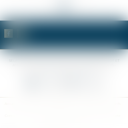
<<
<
...
29
30
31
32
33
34
35
...
>
>>
SELAS BENJAMIN DAUCHEZ RENÉ DALLÉE AMANDINE PASSOT ET
ANNE-SOPHIE GALAND •
37 Quai de la Tournelle • 75005 PARIS •
Tél :
01 44 41 37 50
• Fax :
01 43 29 10 84
Nous contacter
Nous localiser
Accueil
Des notaires
Des compétences
Les actus
Nos avis
Tarifs
Contact
Plan du site
Mentions légales
Politique de confidentialité
Politique de cookies
Articles