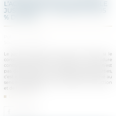
L’ACHÈVEMENT DE L’IMMEUBLE
JUSTIFIANT LE PAIEMENT DE 95
% DU PRIX
Publié le :
11/02/2021
Source :
www.efl.fr
Le juge du fond n’est pas tenu de vérifier si le
constat d’achèvement respecte la procédure
contractuelle dès lors que cette recherche n’est
pas demandée ; en cas de désaccord des parties,
c’est à lui d’apprécier si l’immeuble est achevé au
sens de l’article R 261-1 du Code de la construction
et de l'habitation...
Lire la suite