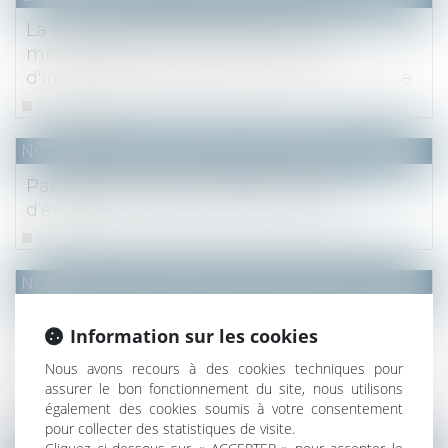
La taxe d'enlèvement des ordures
ménagères est due même en cas
d'impossibilité juridique d'utiliser le service
Lire la suite
NOTAIRES
/
Mariage / Divorce / Filiation
Participation aux acquêts et clause
d’exclusion des biens professionnels
Lire la suite
NOTAIRES
/
Mariage / Divorce / Filiation
Les modifications du régime matrimonial
Information sur les cookies
qui requièrent la régularisation d’un acte
notarié ou le domaine d’application de
Nous avons recours à des cookies techniques pour
assurer le bon fonctionnement du site, nous utilisons
l’article 1397 du Code civil
également des cookies soumis à votre consentement
Lire la suite
pour collecter des statistiques de visite.