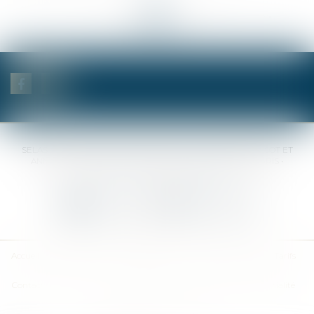
<<
<
...
27
28
29
30
31
32
33
...
>
>>
SELAS BENJAMIN DAUCHEZ RENÉ DALLÉE AMANDINE PASSOT ET
ANNE-SOPHIE GALAND •
37 Quai de la Tournelle • 75005 PARIS •
Tél :
01 44 41 37 50
• Fax :
01 43 29 10 84
Nous contacter
Nous localiser
Accueil
Des notaires
Des compétences
Les actus
Nos avis
Tarifs
Contact
Plan du site
Mentions légales
Politique de confidentialité