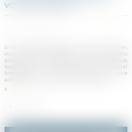
VOTRE LOGEMENT ?
Publié le :
01/04/2021
Source :
edito.seloger.com
Si vous souhaitez acquérir un bien immobilier,
vous êtes peut-être éligible à un prêt à taux zéro
pour financer une partie de votre projet. Revenus,
localisation du logement, part du projet
finançable... Voici tout ce qu’il faut savoir sur cette
aide de l’État et ses conditions d’obtention...
Lire la suite
Droit fiscal