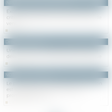
(NPU) Notaires - Immobilier pro
Exonération de la résidence principale :
critères d’appréciation du délai normal de
vente
Lire la suite
Droit des sociétés
Une promesse unilatérale de vente sans
délai pour lever l’option déclarée caduque
Lire la suite
NOTAIRES
/
Immobilier
Le prêt obtenu après la date de réitération
est sans effet sur la caducité de la
promesse de vente
Lire la suite