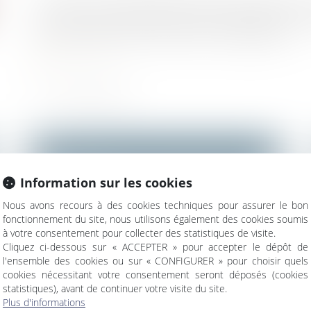
Le point sur l’exonération de la plus-value pou
et les critères de l’administration fiscale pour 
les factures de consommation énergétique...
Lire la suite
Droit fiscal
Cession de la résidence principale :
Information sur les cookies
les risques en cas de contrôle fiscal
Nous avons recours à des cookies techniques pour assurer le bon
fonctionnement du site, nous utilisons également des cookies soumis
à votre consentement pour collecter des statistiques de visite.
Lire la suite
Cliquez ci-dessous sur « ACCEPTER » pour accepter le dépôt de
l'ensemble des cookies ou sur « CONFIGURER » pour choisir quels
cookies nécessitant votre consentement seront déposés (cookies
statistiques), avant de continuer votre visite du site.
Droit fiscal
Plus d'informations