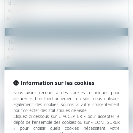
distinguer les 4 types de créances du
syndicat
Lire la suite
NOTAIRES
/
Fiscal
Taxe d'habitation sur les résidences
secondaires : quand devez-vous la payer ?
Lire la suite
NOTAIRES
/
Mariage / Divorce / Filiation
Les stock-options attribuées à un époux
Information sur les cookies
marié sous la communauté légale sont des
Nous avons recours à des cookies techniques pour
biens propres
assurer le bon fonctionnement du site, nous utilisons
Lire la suite
également des cookies soumis à votre consentement
pour collecter des statistiques de visite.
Cliquez ci-dessous sur « ACCEPTER » pour accepter le
NOTAIRES
/
Fiscal
dépôt de l'ensemble des cookies ou sur « CONFIGURER
Imposition commune et mariage à
» pour choisir quels cookies nécessitant votre