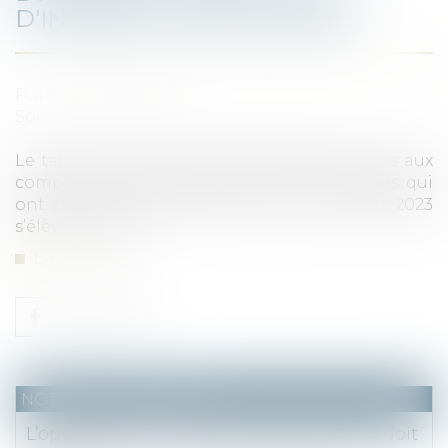
D'INTÉRÊTS DÉDUCTIBLES
Publié le :
20/10/2023
Source :
www.efl.fr
Le taux maximal d’intérêts déductibles servis aux
comptes courants d’associés des entreprises qui
ont clos un exercice de 12 mois le 31 juillet 2023
s’élève à 4,36 %...
Lire la suite
NOTAIRES
/
Immobilier
L’opposition au prix de vente du syndic doit