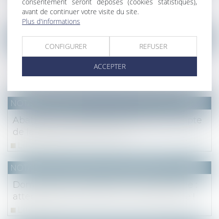
consentement seront déposés (cookies statistiques),
l’étranger
avant de continuer votre visite du site.
Lire la suite
Plus d'informations
NOTAIRES
/
Immobilier
CONFIGURER
REFUSER
Poursuite des actions en vue d’une
ACCEPTER
meilleure fiabilité du DPE
Lire la suite
NOTAIRES
/
Fiscal
Abattement dirigeant : Bercy tient compte
de la réforme des retraites
Lire la suite
NOTAIRES
/
Mariage / Divorce / Filiation
Dommages et intérêts en cas de divorce :
attention au fondement de la demande !
Lire la suite