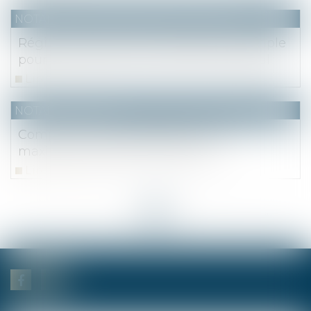
NOTAIRES
/
Mariage / Divorce / Filiation
Régime matrimonial : présomption simple
pour la loi du premier domicile conjugal
Lire la suite
NOTAIRES
/
Fiscal
Comptes courants d'associés : taux
maximal d'intérêts déductibles
Lire la suite
<<
<
...
2
3
4
5
6
7
8
...
>
>>