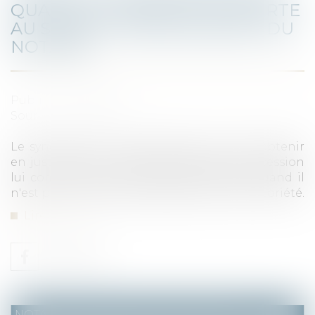
QUAND LE SYNDICAT SE HEURTE
AU SECRET PROFESSIONNEL DU
NOTAIRE
Publié le :
12/05/2022
Source :
www.efl.fr
Le syndicat des copropriétaires ne peut obtenir
en justice que le notaire chargé de la succession
lui communique l'identité des héritiers quand il
n'est pas en mesure de rédiger l'acte de notoriété.
Lire la suite
NOTAIRES
/
Mariage / Divorce / Filiation