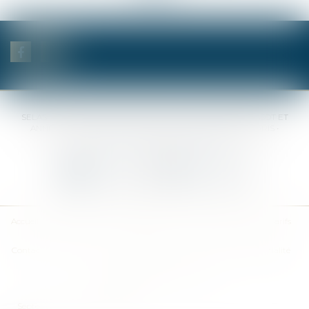
SELAS BENJAMIN DAUCHEZ RENÉ DALLÉE AMANDINE PASSOT ET
ANNE-SOPHIE GALAND •
37 Quai de la Tournelle • 75005 PARIS •
Tél :
01 44 41 37 50
• Fax :
01 43 29 10 84
Nous contacter
Nous localiser
Accueil
Des notaires
Des compétences
Les actus
Nos avis
Tarifs
Contact
Plan du site
Mentions légales
Politique de confidentialité
Politique de cookies
Articles
Septeo Digital & Services © 2019