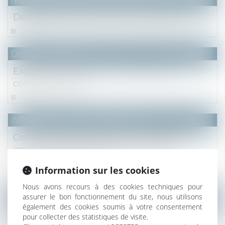
Déduction d'une pension alimentaire
Lire la suite
Droit des sociétés
Expertise de gestion : convention de
compte courant
Lire la suite
(NPU) Notaires - Immobilier pro
Communiqué de presse : Conjoncture
immobilière Ile-de-France Mai 2022 -
Notaire du Grand Paris
Information sur les cookies
Lire la suite
Nous avons recours à des cookies techniques pour
assurer le bon fonctionnement du site, nous utilisons
NOTAIRES
/
Immobilier
également des cookies soumis à votre consentement
Un copropriétaire peut acquérir une
pour collecter des statistiques de visite.