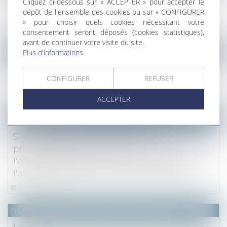
Cliquez ci-dessous sur « ACCEPTER » pour accepter le
servitude de vue, même illicite, par
dépôt de l'ensemble des cookies ou sur « CONFIGURER
prescription acquisitive
» pour choisir quels cookies nécessitant votre
Lire la suite
consentement seront déposés (cookies statistiques),
avant de continuer votre visite du site.
Plus d'informations
(NPU) Notaires - Immobilier pro
Pas de réception partielle pour une partie
CONFIGURER
REFUSER
d’un ouvrage inachevé
Lire la suite
ACCEPTER
Droit fiscal
Si deux donations sont dressées et
présentées le même jour à
l'enregistrement : à quel acte s'applique
l'abattement général en ligne directe ?
Lire la suite
NOTAIRES
/
Mariage / Divorce / Filiation