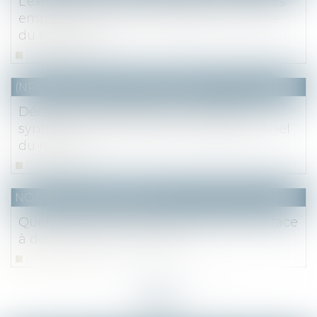
L’existence de l’incapacité de recevoir des
employés de maison s’apprécie à la date
du testament
Lire la suite
(NPU) Notaires - Immobilier pro
Décès d'un copropriétaire : quand le
syndicat se heurte au secret professionnel
du notaire
Lire la suite
NOTAIRES
/
Immobilier
Quelles solutions pour les propriétaires face
à des locataires indélicats ?
Lire la suite
<<
<
...
15
16
17
18
19
20
21
...
>
>>