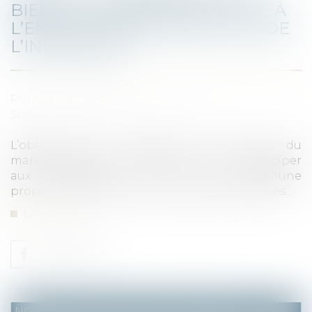
BIENS : LA CRÉANCE EST-ELLE À
L’ENCONTRE DE L’ÉPOUX OU DE
L’INDIVISION ?
Publié le :
13/11/2024
Source :
www.lemag-juridique.com
L’obligation de contribuer aux charges du
mariage impose à chaque époux de participer
aux dépenses de la vie commune
proportionnellement à ses facultés respectives...
Lire la suite
NOTAIRES
/
Mariage / Divorce / Filiation