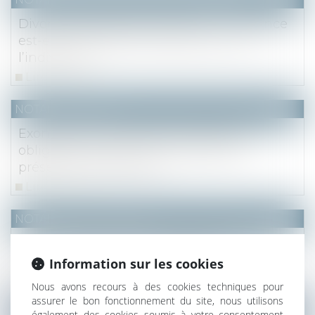
Divorce et séparation de biens : la créance
est-elle à l’encontre de l’époux ou de
l’indivision ?
Lire la suite
NOTAIRES
/
Fiscal
Exonération des droits de mutation et
obligation de revente : quel délai en
présence d’occupants ?
Lire la suite
NOTAIRES
/
Immobilier
L'indice de référence des loyers pour le
3ème trimestre 2024 est publié
Information sur les cookies
Lire la suite
Nous avons recours à des cookies techniques pour
assurer le bon fonctionnement du site, nous utilisons
NOTAIRES
/
Mariage / Divorce / Filiation
également des cookies soumis à votre consentement