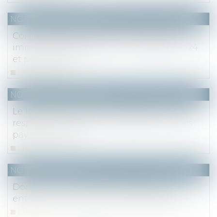
NOTAIRES
/
Immobilier
Communiqué de presse - Le marché
immobilier francilien au 1er trimestre 2024
et perspectives
Lire la suite
NOTAIRES
/
Immobilier
Le locataire ne peut se prévaloir du non-
respect des règles sur le PTZ pour ne pas
payer son loyer
Lire la suite
NOTAIRES
/
Fiscal
Donation au personnel salarié d’une
entreprise : relèvement de l’abattement
Lire la suite