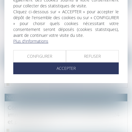
pour collecter des statistiques de visite.
L'époux ayant alimenté un compte
Cliquez ci-dessous sur « ACCEPTER » pour accepter le
personnel d'épargne de retraite
dépôt de l'ensemble des cookies ou sur « CONFIGURER
complémentaire avec des deniers
» pour choisir quels cookies nécessitant votre
consentement seront déposés (cookies statistiques),
communs doit des récompenses à la
avant de continuer votre visite du site.
communauté
Plus d'informations
Lire la suite
CONFIGURER
REFUSER
NOTAIRES
/
Mariage / Divorce / Filiation
ACCEPTER
Gestation pour autrui (GPA) : quelles sont
les évolutions du droit ?
Lire la suite
NOTAIRES
/
Immobilier
Communiqué de presse - Le marché
immobilier francilien au 2e trimestre 2024
et perspectives
Lire la suite