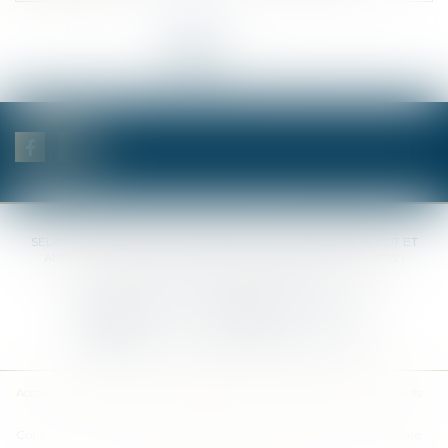
<<
<
1
2
3
4
5
6
7
...
>
>>
SELAS BENJAMIN DAUCHEZ RENÉ DALLÉE AMANDINE PASSOT ET
ANNE-SOPHIE GALAND •
37 Quai de la Tournelle • 75005 PARIS •
Tél :
01 44 41 37 50
• Fax :
01 43 29 10 84
Nous contacter
Nous localiser
Accueil
Des notaires
Des compétences
Les actus
Nos avis
Tarifs
Contact
Plan du site
Mentions légales
Politique de confidentialité