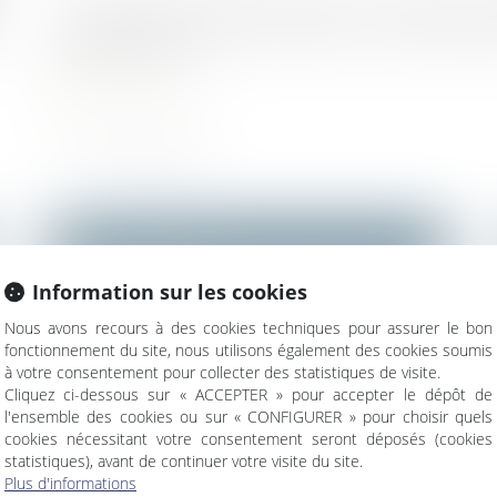
La loi de finances pour 2024 a relevé à 50
applicable en cas de donations. L’administrat
documentation ...
Lire la suite
NOTAIRES
/
Fiscal
Exonération des droits de mutation
Information sur les cookies
et obligation de revente : quel délai
en présence d’occupants ?
Nous avons recours à des cookies techniques pour assurer le bon
fonctionnement du site, nous utilisons également des cookies soumis
à votre consentement pour collecter des statistiques de visite.
Lire la suite
Cliquez ci-dessous sur « ACCEPTER » pour accepter le dépôt de
l'ensemble des cookies ou sur « CONFIGURER » pour choisir quels
cookies nécessitant votre consentement seront déposés (cookies
statistiques), avant de continuer votre visite du site.
NOTAIRES
/
Mariage / Divorce / Filiation
Plus d'informations