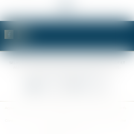
<<
<
1
2
3
4
5
6
7
...
>
>>
SELAS BENJAMIN DAUCHEZ RENÉ DALLÉE AMANDINE PASSOT ET
ANNE-SOPHIE GALAND •
37 Quai de la Tournelle • 75005 PARIS •
Tél :
01 44 41 37 50
• Fax :
01 43 29 10 84
Nous contacter
Nous localiser
Accueil
Des notaires
Des compétences
Les actus
Nos avis
Tarifs
Contact
Plan du site
Mentions légales
Politique de confidentialité
Politique de cookies
Articles