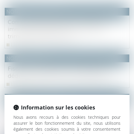
NOTAIRES
/
Immobilier
Communiqué de presse - Le marché
immobilier francilien : bilan 2023, 4e
trimestre et perspectives
Lire la suite
NOTAIRES
/
Fiscal
Fiscalité -Impôts 2024 : les plafonds de
déduction des pensions alimentaires
Lire la suite
NOTAIRES
/
Immobilier
Information sur les cookies
Servitude de passage : la nouvelle assiette
doit être aussi commode que la précédente
Nous avons recours à des cookies techniques pour
!
assurer le bon fonctionnement du site, nous utilisons
également des cookies soumis à votre consentement
Lire la suite