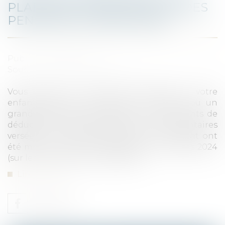
PLAFONDS DE DÉDUCTION DES
PENSIONS ALIMENTAIRES
Publié le :
16/02/2024
Source :
www.service-public.fr
Vous versez une pension alimentaire à votre
enfant majeur ? Vous aidez un parent ou un
grand-parent dans le besoin ? Les montants de
déduction maximale des pensions alimentaires
versées à un enfant majeur ou à un parent ont
été mis à jour pour la déclaration d'impôts 2024
(sur les revenus de l'année 2023)...
Lire la suite