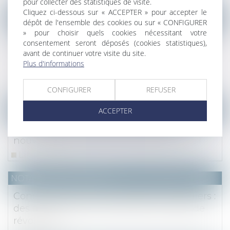
pour collecter des statistiques de visite.
Cliquez ci-dessous sur « ACCEPTER » pour accepter le
NOTAIRES
/
Mariage / Divorce / Filiation
dépôt de l'ensemble des cookies ou sur « CONFIGURER
» pour choisir quels cookies nécessitant votre
L’acquisition par un époux de parts sociales
consentement seront déposés (cookies statistiques),
postérieurement à la dissolution de la
avant de continuer votre visite du site.
communauté ne constitue pas un recel de
Plus d'informations
communauté
Lire la suite
CONFIGURER
REFUSER
ACCEPTER
NOTAIRES
/
Fiscal
Loi de finances pour 2024 : bonnes
nouvelles pour les dons des particuliers !
Lire la suite
NOTAIRES
/
Immobilier
Conditions d’octroi des crédits immobiliers :
des ajustements techniques mais pas de
révolution