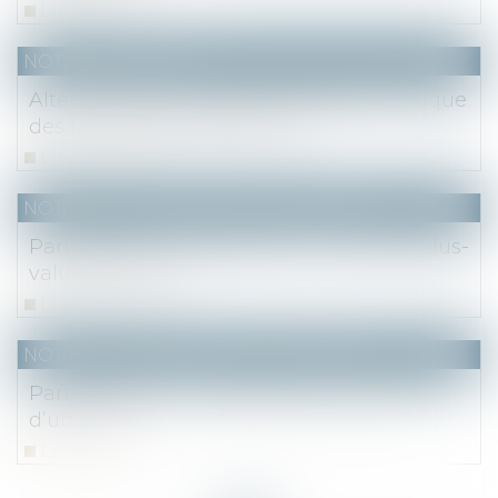
Lire la suite
NOTAIRES
/
Société
Alternative au guichet unique électronique
des formalités d'entreprises
Lire la suite
NOTAIRES
/
Mariage / Divorce / Filiation
Participation aux acquêts : calcul de la plus-
value d’un bien
Lire la suite
NOTAIRES
/
Mariage / Divorce / Filiation
Participation aux acquêts et plus-value
d’un bien
Lire la suite