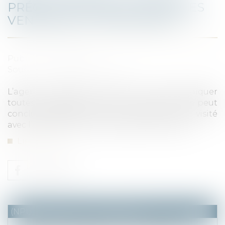
PRÉCISE LES OBLIGATIONS DES
VENDEURS ET DES AGENTS
Publié le :
26/08/2021
Source :
immobilier.lefigaro.fr
L’agent immobilier est tenu de communiquer
toutes les offres au vendeur et ce dernier ne peut
conclure d’affaire avec un acheteur ayant visité
avec l’agence sans lui verser des honoraires...
Lire la suite
(NPU) Notaires - Immobilier pro