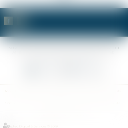
SELAS BENJAMIN DAUCHEZ RENÉ DALLÉE AMANDINE PASSOT ET
ANNE-SOPHIE GALAND •
37 Quai de la Tournelle • 75005 PARIS •
Tél :
01 44 41 37 50
• Fax :
01 43 29 10 84
Nous contacter
Nous localiser
Accueil
Des notaires
Des compétences
Les actus
Nos avis
Tarifs
Contact
Plan du site
Mentions légales
Politique de confidentialité
Politique de cookies
Articles
Septeo Digital & Services © 2019