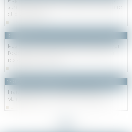
sont les travaux à la charge du propriétaire
et du locataire ?
Lire la suite
Droit fiscal
Pas de durée minimale d’occupation pour
l’exonération de plus-value au titre de la
résidence principale
Lire la suite
NOTAIRES
/
Immobilier
Frais d’agence: la justice précise les
obligations des vendeurs et des agents
Lire la suite
<<
<
...
23
24
25
26
27
28
29
...
>
>>