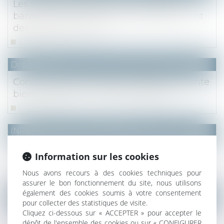
Les sommes créditées sur le compte
bancaire d'une SCI ne sont pas forcément
des revenus fonciers
Lire la suite
Droit fiscal
Conséquences fiscales et déclaration vente
bien immobilier : Impôts, déclaration
Lire la suite
(NPU) Notaires - Immobilier pro
Usucapion et garantie du fait personnel du
Information sur les cookies
vendeur : incompatibilité ?
Nous avons recours à des cookies techniques pour
Lire la suite
assurer le bon fonctionnement du site, nous utilisons
également des cookies soumis à votre consentement
Droit fiscal
pour collecter des statistiques de visite.
Cliquez ci-dessous sur « ACCEPTER » pour accepter le
Exonération de plus-value immobilière au
dépôt de l'ensemble des cookies ou sur « CONFIGURER