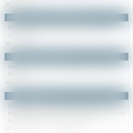
Lire la suite
(NPU) Notaires - Immobilier pro
Servitude de tour d’échelle : rappel des
conditions
Lire la suite
NOTAIRES
/
Immobilier
Vendre un bien immobilier au sein de la
famille
Lire la suite
Droit des sociétés
Déclaration notariée d’insaisissabilité :
naissance d’une créance et opposabilité de
la déclaration d’insaisissabilité
Lire la suite