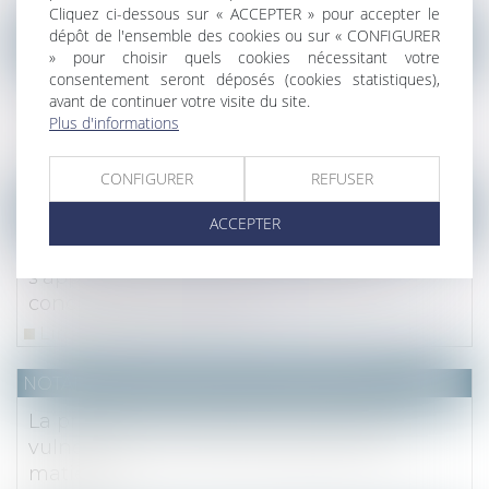
Cliquez ci-dessous sur « ACCEPTER » pour accepter le
dépôt de l'ensemble des cookies ou sur « CONFIGURER
(NPU) Notaires - Immobilier pro
» pour choisir quels cookies nécessitant votre
consentement seront déposés (cookies statistiques),
La jouissance privative de combles
avant de continuer votre visite du site.
communs est accordée à la majorité de
Plus d'informations
l’article 26
Lire la suite
CONFIGURER
REFUSER
Droit fiscal
ACCEPTER
La vente en VEFA à un prix sous-évalué
s’apparente à une libéralité dès la
conclusion de la vente
Lire la suite
NOTAIRES
/
Mariage / Divorce / Filiation
La protection des personnes majeures
vulnérables et le rôle du parquet en la
matière