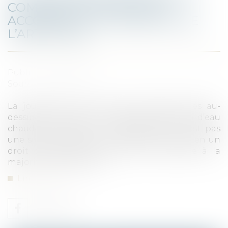
COMBLES COMMUNS EST
ACCORDÉE À LA MAJORITÉ DE
L’ARTICLE 26
Publié le :
18/06/2020
Source :
www.efl.fr
La jouissance exclusive des combles situés au-
dessus du lot pour y entreposer le ballon d’eau
chaude accordée à un copropriétaire n’est pas
une simple autorisation de travaux mais bien un
droit de jouissance privatif, qui s’accorde à la
majorité de l’article 26...
Lire la suite