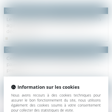
NOTAIRES
/
Immobilier
Le syndicat des copropriétaires a intérêt à
agir en justice pour faire respecter les
décisions d’AG
Lire la suite
Droit fiscal
Cession de bail : le consentement au
paiement de la taxe foncière par l’ancien
preneur
Lire la suite
Information sur les cookies
NOTAIRES
/
Mariage / Divorce / Filiation
Nous avons recours à des cookies techniques pour
Indivision : pas d’indemnité d’occupation
assurer le bon fonctionnement du site, nous utilisons
en cas de location du bien
également des cookies soumis à votre consentement
pour collecter des statistiques de visite.
Lire la suite