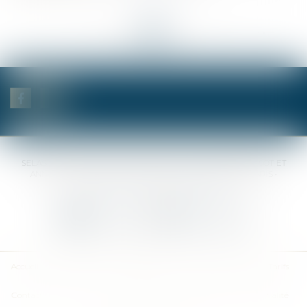
<<
<
...
36
37
38
39
40
41
42
...
>
>>
SELAS BENJAMIN DAUCHEZ RENÉ DALLÉE AMANDINE PASSOT ET
ANNE-SOPHIE GALAND •
37 Quai de la Tournelle • 75005 PARIS •
Tél :
01 44 41 37 50
• Fax :
01 43 29 10 84
Nous contacter
Nous localiser
Accueil
Des notaires
Des compétences
Les actus
Nos avis
Tarifs
Contact
Plan du site
Mentions légales
Politique de confidentialité