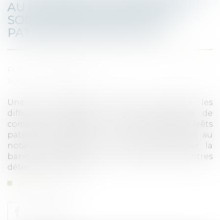
AU NOTAIRE LIQUIDATEUR LE
SOIN DE RECONSTITUER LE
PATRIMOINE DES ÉPOUX
Publié le :
26/07/2023
Source :
www.efl.fr
Une cour d’appel, saisie pour trancher les
difficultés apparues lors des opérations de
comptes, liquidation et partage des intérêts
patrimoniaux d’ex-époux, ne peut déléguer au
notaire liquidateur la mission d’interroger la
banque de l’époux pour connaître les titres
détenus par celui-ci...
Lire la suite