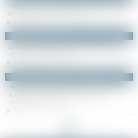
Déclaration de succession : rectification et
avis de mise en recouvrement
Lire la suite
NOTAIRES
/
Immobilier
La condition suspensive d’obtention du
prêt : les pièges à éviter
Lire la suite
NOTAIRES
/
Mariage / Divorce / Filiation
Le juge ne peut pas déléguer au notaire
liquidateur le soin de reconstituer le
patrimoine des époux
Lire la suite
<<
<
...
3
4
5
6
7
8
9
...
>
>>