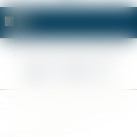
SELAS BENJAMIN DAUCHEZ RENÉ DALLÉE AMANDINE PASSOT ET
ANNE-SOPHIE GALAND •
37 Quai de la Tournelle • 75005 PARIS •
Tél :
01 44 41 37 50
• Fax :
01 43 29 10 84
Nous contacter
Nous localiser
Accueil
Des notaires
Des compétences
Les actus
Nos avis
Tarifs
Contact
Plan du site
Mentions légales
Politique de confidentialité
Politique de cookies
Articles
Septeo Digital & Services © 2019