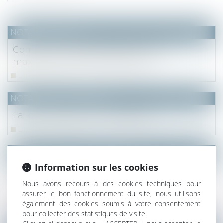
NOTAIRES
/
Fiscal
Comptes courants d’associés : taux
maximal d’intérêts déductibles
Lire la suite
NOTAIRES
/
Immobilier
La loi « anti-squat » est publiée
Lire la suite
(NPU) Notaires - Immobilier pro
Information sur les cookies
Communiqué de presse : Le marché
immobilier francilien : 2e trimestre 2023 et
Nous avons recours à des cookies techniques pour
perspectives
assurer le bon fonctionnement du site, nous utilisons
également des cookies soumis à votre consentement
Lire la suite
pour collecter des statistiques de visite.