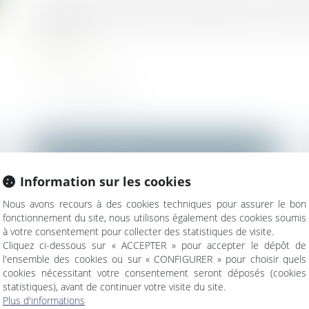
La loi de finances pour 2024 élargit le champ 
éligibles à la réduction d’impôt à 66 ou 75%. 
l’égalité ...
Lire la suite
NOTAIRES
/
Fiscal
Fiscalité -Impôts 2024 : les plafonds
Information sur les cookies
de déduction des pensions
alimentaires
Nous avons recours à des cookies techniques pour assurer le bon
fonctionnement du site, nous utilisons également des cookies soumis
à votre consentement pour collecter des statistiques de visite.
Lire la suite
Cliquez ci-dessous sur « ACCEPTER » pour accepter le dépôt de
l'ensemble des cookies ou sur « CONFIGURER » pour choisir quels
cookies nécessitant votre consentement seront déposés (cookies
statistiques), avant de continuer votre visite du site.
NOTAIRES
/
Fiscal
Plus d'informations