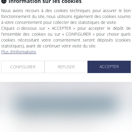
Information sur les cookies
Nous avons recours à des cookies techniques pour assurer le bon
fonctionnement du site, nous utilisons également des cookies soumis
à votre consentement pour collecter des statistiques de visite.
Cliquez ci-dessous sur « ACCEPTER » pour accepter le dépôt de
l'ensemble des cookies ou sur « CONFIGURER » pour choisir quels
cookies nécessitant votre consentement seront déposés (cookies
NOTAIRES
/
Immobilier
statistiques), avant de continuer votre visite du site.
Plus d'informations
Le marché immobilier francilien :
bilan 2025, 4e trimestre et
perspectives
ACCEPTER
CONFIGURER
REFUSER
Lire la suite
NOTAIRES
/
Immobilier
Usucapion et requête non
contradictoire : la Cour de cassation
rappelle les règles applicables