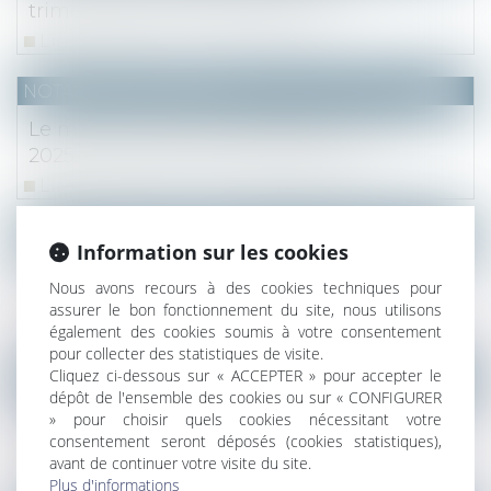
trimestre 2026 et perspectives
Lire la suite
NOTAIRES
/
Immobilier
Le marché immobilier francilien : bilan
2025, 4e trimestre et perspectives
Lire la suite
NOTAIRES
/
Immobilier
Information sur les cookies
Le marché immobilier francilien au 2e
Nous avons recours à des cookies techniques pour
trimestre 2025 et perspectives
assurer le bon fonctionnement du site, nous utilisons
Lire la suite
également des cookies soumis à votre consentement
pour collecter des statistiques de visite.
Cliquez ci-dessous sur « ACCEPTER » pour accepter le
NOTAIRES
/
Fiscal
dépôt de l'ensemble des cookies ou sur « CONFIGURER
Nouveaux dons d’argent exonérés pour la
» pour choisir quels cookies nécessitant votre
consentement seront déposés (cookies statistiques),
famille, pour l’immobilier
avant de continuer votre visite du site.
Lire la suite
Plus d'informations