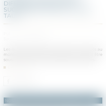
DIFFÉRÉ DES DROITS DE
SUCCESSION EN 2023 : À QUEL
TAUX ?
Publié le :
01/02/2023
Source :
www.legifiscal.fr
Les droits de succession Ils doivent être payés au
moment de l'envoi de la déclaration, qui doit être
souscrite dans les six mois qui suivent le décès...
Lire la suite
NOTAIRES
/
Mariage / Divorce / Filiation