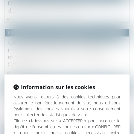
Du renouvellement et du renoncement
des concessions funéraires
Lire la suite
(NPU) Notaires - Immobilier pro
Communiqué de presse : Le marché
immobilier francilien : bilan 2022, 4ème
trimestre et perspectives - Notaire du
Grand Paris
Lire la suite
Information sur les cookies
NOTAIRES
/
Mariage / Divorce / Filiation
Déclaration judiciaire de délaissement
Nous avons recours à des cookies techniques pour
assurer le bon fonctionnement du site, nous utilisons
parental : l’intérêt de l’enfant prime sur
également des cookies soumis à votre consentement
celui des parents
pour collecter des statistiques de visite.
Lire la suite
Cliquez ci-dessous sur « ACCEPTER » pour accepter le
dépôt de l'ensemble des cookies ou sur « CONFIGURER
» pour choisir quels cookies nécessitant votre
NOTAIRES
/
Immobilier