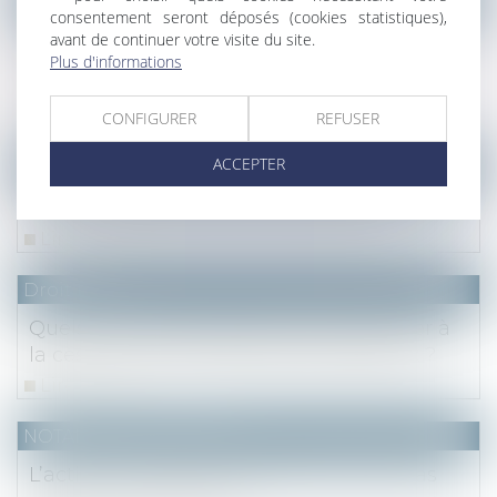
consentement seront déposés (cookies statistiques),
Nouvelle obligation du syndic quand la
avant de continuer votre visite du site.
facture d'eau des copropriétaires n'est pas
Plus d'informations
individualisée
CONFIGURER
REFUSER
Lire la suite
ACCEPTER
Droit fiscal
Pacte Dutreil et fonction de direction
Lire la suite
Droit fiscal
Quels droits d’enregistrement appliquer à
la cession de l’usufruit de titres sociaux ?
Lire la suite
NOTAIRES
/
Immobilier
L’action en garantie décennale n’est pas