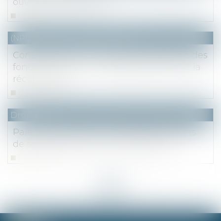
ouverte à l’usufruitier
Lire la suite
(NPU) Notaires - Immobilier pro
Construction sur un terrain propre avec des
fonds communs : méthode de calcul de la
récompense
Lire la suite
Droit fiscal
Paiement fractionné ou différé des droits
de succession en 2023 : à quel taux ?
Lire la suite
<<
<
...
7
8
9
10
11
12
13
...
>
>>