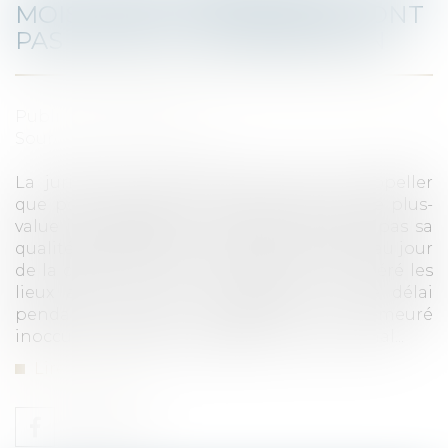
MOIS D'INOCCUPATION NE FONT
PAS ÉCHEC À L'EXONÉRATION
Publié le :
02/06/2021
Source :
fiscalonline.com
La juridiction administrative vient de rappeller
que pour l’application de l’exonération de plus-
value immobilière un immeuble ne perd pas sa
qualité de résidence principale du cédant au jour
de la cession du seul fait que celui-ci a libéré les
lieux avant ce jour, à condition que le délai
pendant lequel l’immeuble est demeuré
inoccupé puisse être regardé comme normal...
Lire la suite