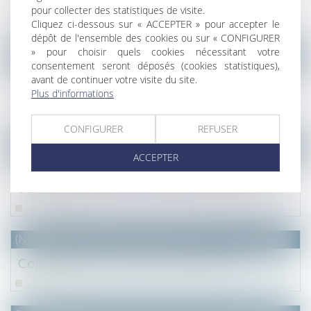
l'opération
pour collecter des statistiques de visite.
Cliquez ci-dessous sur « ACCEPTER » pour accepter le
Lire la suite
dépôt de l'ensemble des cookies ou sur « CONFIGURER
» pour choisir quels cookies nécessitant votre
(NPU) Notaires - Immobilier pro
consentement seront déposés (cookies statistiques),
avant de continuer votre visite du site.
La renonciation à un usufruit doit être sans
Plus d'informations
équivoque
Lire la suite
CONFIGURER
REFUSER
NOTAIRES
/
Immobilier
ACCEPTER
Sur la notion de consignation du prix de
vente
Lire la suite
(NPU) Notaires - Immobilier pro
Copropriété : La feuille de présence
Lire la suite