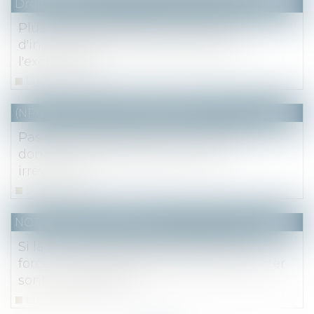
Droit fiscal
Plus-value immobilière : seize mois
d'inoccupation ne font pas échec à
l'exonération
Lire la suite
(NPU) Notaires - Immobilier pro
Pas de requalification d'une vente en
donation, car pas dépouillement
irrévocable
Lire la suite
NOTAIRES
/
Immobilier
Si la DIA n’indique pas l’adjudication
forcée, les délais spéciaux pour préempter
sont inopposables
Lire la suite