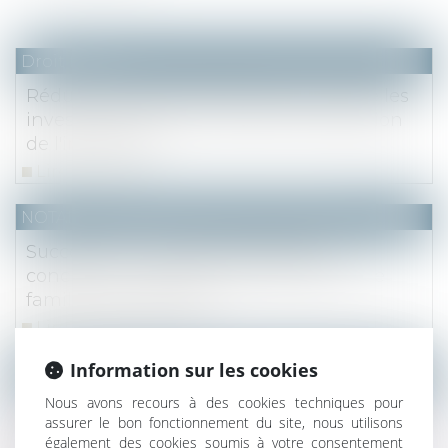
Droit fiscal
Réduction d'impôt PINEL Bercy précise les
investissements concernés et la situation
de l'immeuble
Lire la suite
NOTAIRES
/
Mariage / Divorce / Filiation
Succession : Comment protéger le
concubin ou partenaire PACS dans une
famille recomposée ?
Lire la suite
Information sur les cookies
NOTAIRES
/
Immobilier
Nous avons recours à des cookies techniques pour
Achat d'un usufruit temporaire : l'économie
assurer le bon fonctionnement du site, nous utilisons
de loyers réalisée établit la normalité de
également des cookies soumis à votre consentement