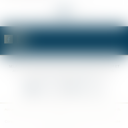
<<
<
...
25
26
27
28
29
30
31
...
>
>>
SELAS BENJAMIN DAUCHEZ RENÉ DALLÉE AMANDINE PASSOT ET
ANNE-SOPHIE GALAND •
37 Quai de la Tournelle • 75005 PARIS •
Tél :
01 44 41 37 50
• Fax :
01 43 29 10 84
Nous contacter
Nous localiser
Accueil
Des notaires
Des compétences
Les actus
Nos avis
Tarifs
Contact
Plan du site
Mentions légales
Politique de confidentialité