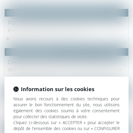
NOTAIRES
/
Mariage / Divorce / Filiation
Pacs : se rendre chez un notaire peut vous
éviter bien des déconvenues
Lire la suite
Droit des sociétés
Déclaration notariée d’insaisissabilité :
dernières précisions concernant ses effets
Lire la suite
Information sur les cookies
NOTAIRES
/
Mariage / Divorce / Filiation
Nous avons recours à des cookies techniques pour
Droit de retour légal des collatéraux
assurer le bon fonctionnement du site, nous utilisons
privilégiés
également des cookies soumis à votre consentement
pour collecter des statistiques de visite.
Lire la suite
Cliquez ci-dessous sur « ACCEPTER » pour accepter le
dépôt de l'ensemble des cookies ou sur « CONFIGURER
NOTAIRES
/
Immobilier