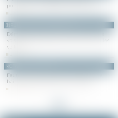
principale : une appréciation de pur fait
Lire la suite
(NPU) Notaires - Immobilier pro
Démolition d’une construction privant le
voisin d’ensoleillement et d’une vue sur les
collines
Lire la suite
NOTAIRES
/
Immobilier
Faute de congé délivré par le bailleur, le
bail verbal est tacitement reconduit
Lire la suite
<<
<
...
20
21
22
23
24
25
26
...
>
>>