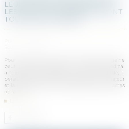
LE JUGE DOIT S’ASSURER QUE
LES FACULTÉS DU MAJEUR SONT
TOUJOURS ALTÉRÉES
Publié le :
15/12/2021
Source :
www.efl.fr
Pour renouveler une mesure de tutelle, le juge ne
peut pas s’en remettre à un certificat médical
ancien mais doit constater, au jour où il statue, la
persistance de l’altération des facultés du majeur
et la nécessité qu’il soit représenté dans les actes
de la vie …
Lire la suite