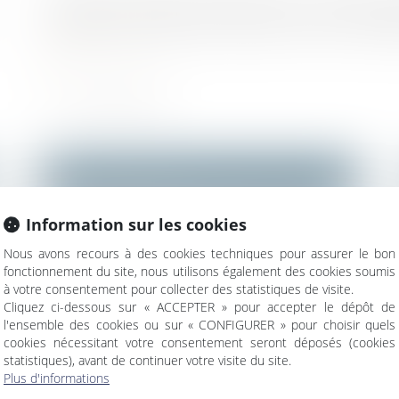
Plusieurs mesures marquantes ont été effectué
la fiabilité du diagnostic de performance énergé
Lire la suite
NOTAIRES
/
Fiscal
Taxe d'habitation sur les résidences
Information sur les cookies
secondaires : quand devez-vous la
payer ?
Nous avons recours à des cookies techniques pour assurer le bon
fonctionnement du site, nous utilisons également des cookies soumis
Lire la suite
à votre consentement pour collecter des statistiques de visite.
Cliquez ci-dessous sur « ACCEPTER » pour accepter le dépôt de
l'ensemble des cookies ou sur « CONFIGURER » pour choisir quels
cookies nécessitant votre consentement seront déposés (cookies
NOTAIRES
/
Immobilier
statistiques), avant de continuer votre visite du site.
Plus d'informations
Poursuite des actions en vue d’une