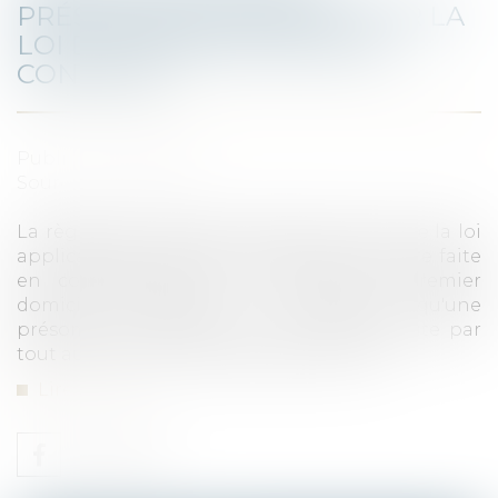
PRÉSOMPTION SIMPLE POUR LA
LOI DU PREMIER DOMICILE
CONJUGAL
Publié le :
31/10/2023
Source :
www.efl.fr
La règle selon laquelle la détermination de la loi
applicable au régime matrimonial doit être faite
en considération de la fixation du premier
domicile conjugal ne constitue qu'une
présomption simple qui peut être détruite par
tout autre élément de preuve pertinent...
Lire la suite