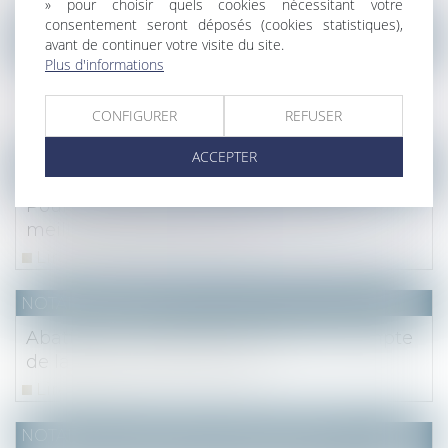
» pour choisir quels cookies nécessitant votre
consentement seront déposés (cookies statistiques),
NOTAIRES
/
Fiscal
avant de continuer votre visite du site.
Plus d'informations
Imposition commune et mariage à
l’étranger
CONFIGURER
REFUSER
Lire la suite
ACCEPTER
NOTAIRES
/
Immobilier
Poursuite des actions en vue d’une
meilleure fiabilité du DPE
Lire la suite
NOTAIRES
/
Fiscal
Abattement dirigeant : Bercy tient compte
de la réforme des retraites
Lire la suite
NOTAIRES
/
Mariage / Divorce / Filiation