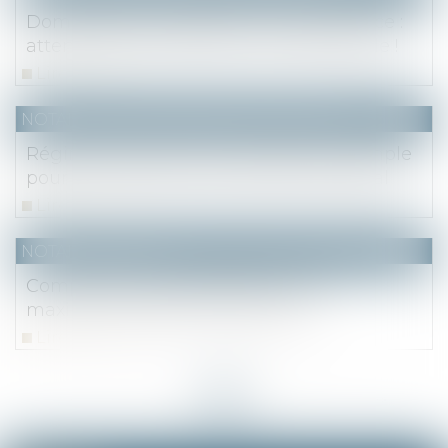
Dommages et intérêts en cas de divorce :
attention au fondement de la demande !
Lire la suite
NOTAIRES
/
Mariage / Divorce / Filiation
Régime matrimonial : présomption simple
pour la loi du premier domicile conjugal
Lire la suite
NOTAIRES
/
Fiscal
Comptes courants d'associés : taux
maximal d'intérêts déductibles
Lire la suite
<<
<
...
2
3
4
5
6
7
8
...
>
>>