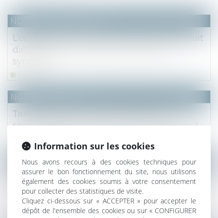
NOTAIRES
/
Immobilier
L’opposition au prix de vente du syndic doit
distinguer les 4 types de créances du
syndicat
Lire la suite
NOTAIRES
/
Fiscal
Taxe d'habitation sur les résidences
secondaires : quand devez-vous la payer ?
Lire la suite
Information sur les cookies
NOTAIRES
/
Mariage / Divorce / Filiation
Nous avons recours à des cookies techniques pour
assurer le bon fonctionnement du site, nous utilisons
Les stock-options attribuées à un époux
également des cookies soumis à votre consentement
marié sous la communauté légale sont des
pour collecter des statistiques de visite.
Cliquez ci-dessous sur « ACCEPTER » pour accepter le
biens propres
dépôt de l'ensemble des cookies ou sur « CONFIGURER
Lire la suite