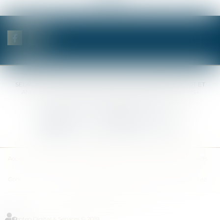
SELAS BENJAMIN DAUCHEZ RENÉ DALLÉE AMANDINE PASSOT ET
ANNE-SOPHIE GALAND •
37 Quai de la Tournelle • 75005 PARIS •
Tél :
01 44 41 37 50
• Fax :
01 43 29 10 84
Nous contacter
Nous localiser
Accueil
Des notaires
Des compétences
Les actus
Nos avis
Tarifs
Contact
Plan du site
Mentions légales
Politique de confidentialité
Politique de cookies
Articles
Septeo Digital & Services © 2019