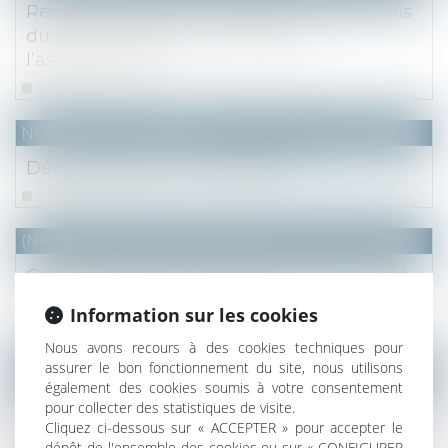
Renforcement de la transparence des frais
du plan d’épargne retraite et de
l’assurance-vie
Lire la suite
NOTAIRES
/
Immobilier
Démembrement de propriété
Lire la suite
(NPU) Notaires - Immobilier pro
Cession de bail commercial et loi « activité
professionnelle indépendante »
Information sur les cookies
Lire la suite
Nous avons recours à des cookies techniques pour
assurer le bon fonctionnement du site, nous utilisons
NOTAIRES
/
Mariage / Divorce / Filiation
également des cookies soumis à votre consentement
Apport en capital d’un époux séparé de
pour collecter des statistiques de visite.
Cliquez ci-dessous sur « ACCEPTER » pour accepter le
biens pour financer la part du conjoint lors
dépôt de l'ensemble des cookies ou sur « CONFIGURER