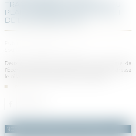
TRANSPARENCE DES FRAIS DU
PLAN D’ÉPARGNE RETRAITE ET
DE L’ASSURANCE-VIE
Publié le :
23/03/2022
Source :
www.labase-lextenso.fr
Deux ans après son lancement, le ministère de
l’Économie, des Finances et de la Relance dresse
le bilan du plan d’épargne retraite (PER)...
Lire la suite
NOTAIRES
/
Mariage / Divorce / Filiation