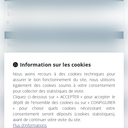
Régimes patrimoniaux des couples
binationaux : les règles UE ont un an
Lire la suite
NOTAIRES
/
Immobilier
Renonciation à une servitude de passage
Lire la suite
Information sur les cookies
(NPU) Notaires - Immobilier pro
Nous avons recours à des cookies techniques pour
Rente viagère à titre gratuit ou onéreux :
assurer le bon fonctionnement du site, nous utilisons
les différences
également des cookies soumis à votre consentement
Lire la suite
pour collecter des statistiques de visite.
Cliquez ci-dessous sur « ACCEPTER » pour accepter le
dépôt de l'ensemble des cookies ou sur « CONFIGURER
Droit des sociétés
» pour choisir quels cookies nécessitant votre
Loi de simplification du droit des sociétés :
consentement seront déposés (cookies statistiques),
avant de continuer votre visite du site.
les mesures à retenir
Plus d'informations