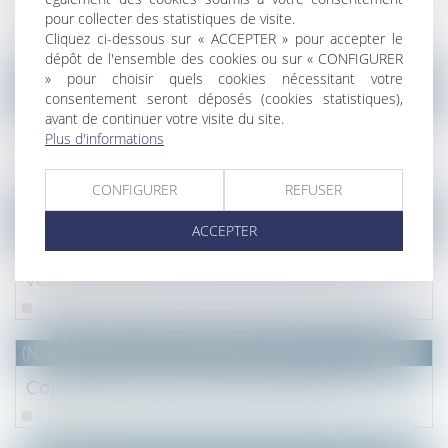
l'opération
pour collecter des statistiques de visite.
Cliquez ci-dessous sur « ACCEPTER » pour accepter le
Lire la suite
dépôt de l'ensemble des cookies ou sur « CONFIGURER
» pour choisir quels cookies nécessitant votre
(NPU) Notaires - Immobilier pro
consentement seront déposés (cookies statistiques),
avant de continuer votre visite du site.
La renonciation à un usufruit doit être sans
Plus d'informations
équivoque
Lire la suite
CONFIGURER
REFUSER
NOTAIRES
/
Immobilier
ACCEPTER
Sur la notion de consignation du prix de
vente
Lire la suite
(NPU) Notaires - Immobilier pro
Copropriété : La feuille de présence
Lire la suite