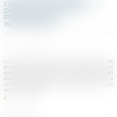
L’ADJUDICATION FORCÉE, LES
DÉLAIS SPÉCIAUX POUR
PRÉEMPTER SONT
INOPPOSABLES
Publié le :
20/05/2021
Source :
www.efl.fr
Lorsque la DIA adressée au titulaire du droit de
préemption mentionne que la vente présente un
caractère amiable alors qu’en réalité il s’agit
d’une adjudication forcée, le délai de 30 jours à
compter de l’adjudication pour préempter ne lui
est pas opposable...
Lire la suite