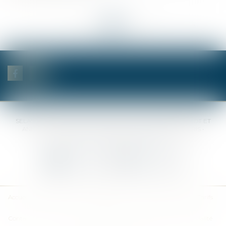
<<
<
...
25
26
27
28
29
30
31
...
>
>>
SELAS BENJAMIN DAUCHEZ RENÉ DALLÉE AMANDINE PASSOT ET
ANNE-SOPHIE GALAND •
37 Quai de la Tournelle • 75005 PARIS •
Tél :
01 44 41 37 50
• Fax :
01 43 29 10 84
Nous contacter
Nous localiser
Accueil
Des notaires
Des compétences
Les actus
Nos avis
Tarifs
Contact
Plan du site
Mentions légales
Politique de confidentialité