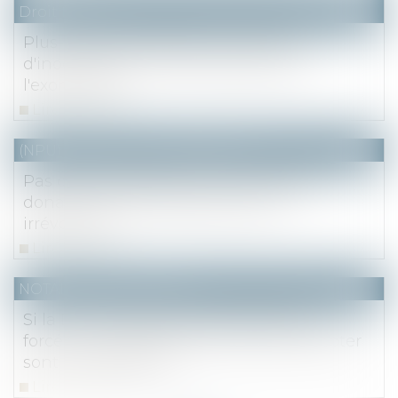
Droit fiscal
Plus-value immobilière : seize mois
d'inoccupation ne font pas échec à
l'exonération
Lire la suite
(NPU) Notaires - Immobilier pro
Pas de requalification d'une vente en
donation, car pas dépouillement
irrévocable
Lire la suite
NOTAIRES
/
Immobilier
Si la DIA n’indique pas l’adjudication
forcée, les délais spéciaux pour préempter
sont inopposables
Lire la suite