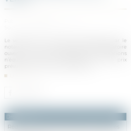
Publié le :
10/06/2021
Source :
www.dalloz-actualite.fr
Le versement du prix de vente effectué par le
notaire sur son compte de dépôt obligatoire
ouvert à la Caisse des dépôts et consignations
n’équivaut pas à la consignation de ce prix
prévue par l’article 2481 du code civil...
Lire la suite
Droit fiscal
Réduction d'impôt PINEL Bercy précise les