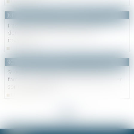
Lire la suite
(NPU) Notaires - Immobilier pro
Pas de requalification d'une vente en
donation, car pas dépouillement
irrévocable
Lire la suite
NOTAIRES
/
Immobilier
Si la DIA n’indique pas l’adjudication
forcée, les délais spéciaux pour préempter
sont inopposables
Lire la suite
<<
<
...
25
26
27
28
29
30
31
...
>
>>