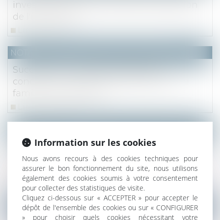
investissements concernés et la situation
de l'immeuble
Lire la suite
NOTAIRES
/
Mariage / Divorce / Filiation
Succession : Comment protéger le
concubin ou partenaire PACS dans une
famille recomposée ?
Lire la suite
NOTAIRES
/
Immobilier
Information sur les cookies
Achat d'un usufruit temporaire : l'économie
de loyers réalisée établit la normalité de
Nous avons recours à des cookies techniques pour
assurer le bon fonctionnement du site, nous utilisons
l'opération
également des cookies soumis à votre consentement
Lire la suite
pour collecter des statistiques de visite.
Cliquez ci-dessous sur « ACCEPTER » pour accepter le
(NPU) Notaires - Immobilier pro
dépôt de l'ensemble des cookies ou sur « CONFIGURER
» pour choisir quels cookies nécessitant votre