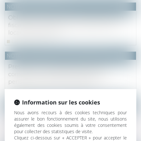
NOTAIRES
/
Immobilier
Obligation de déclarer à l'administration
fiscale de la situation d'occupation des
locaux d'habitation
Lire la suite
NOTAIRES
/
Mariage / Divorce / Filiation
Prestation compensatoire : prise en
compte du montant prévisible des
pensions de retraite des époux
Lire la suite
Information sur les cookies
NOTAIRES
/
Immobilier
Nous avons recours à des cookies techniques pour
Tout copropriétaire peut contester les
assurer le bon fonctionnement du site, nous utilisons
mandats donnés en vue d'une assemblée
également des cookies soumis à votre consentement
générale
pour collecter des statistiques de visite.
Cliquez ci-dessous sur « ACCEPTER » pour accepter le
Lire la suite