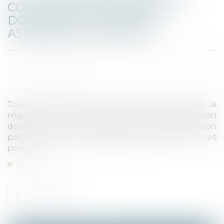
CONTESTER LES MANDATS
DONNÉS EN VUE D'UNE
ASSEMBLÉE GÉNÉRALE
Publié le :
20/01/2023
Source :
www.efl.fr
Tout copropriétaire est recevable à contester la
régularité des pouvoirs de représentation
donnés en vue d’une assemblée générale, et non
pas les seuls copropriétaires ayant donné ces
pouvoirs...
Lire la suite