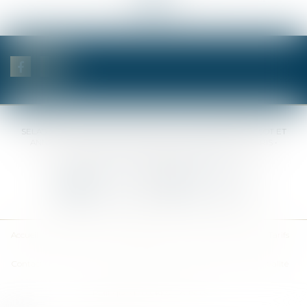
<<
<
...
8
9
10
11
12
13
14
...
>
>>
SELAS BENJAMIN DAUCHEZ RENÉ DALLÉE AMANDINE PASSOT ET
ANNE-SOPHIE GALAND •
37 Quai de la Tournelle • 75005 PARIS •
Tél :
01 44 41 37 50
• Fax :
01 43 29 10 84
Nous contacter
Nous localiser
Accueil
Des notaires
Des compétences
Les actus
Nos avis
Tarifs
Contact
Plan du site
Mentions légales
Politique de confidentialité
Politique de cookies
Articles