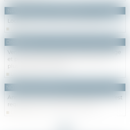
(NPU) Notaires - Immobilier pro
Location à soi-même et abus de droit
Lire la suite
Droit fiscal
Vente d'un bien reçu par donation-partage
et prix d'acquisition pour le calcul de la
plus-value immobilière
Lire la suite
NOTAIRES
/
Immobilier
Annexer aux statuts le plan parcellaire n’est
requis qu’à la constitution des ASL
Lire la suite