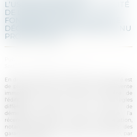
L’USUFRUITIER ET RECEVABILITÉ
DE L’ACTION SUR LE
FONDEMENT DE LA GARANTIE
DÉCENNALE EXERCÉE PAR LE NU
PROPRIÉTAIRE
Publié le :
27/04/2023
Source :
www.lemag-juridique.com
En droit immobilier, l’accession à la propriété est
de plein droit lors de la conclusion d’une vente
immobilière, sinon au fur et à mesure de
l'édification de la construction. Les règles
diffèrent cependant en matière de
démembrement de propriété, comme l’a
récemment rappelé la Cour de cassation,
notamment dans le cadre de l’exercice des
garanties légales en matière de construction, par