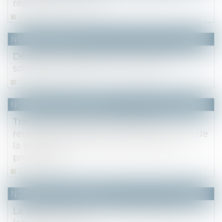
régime matrimonial
Lire la suite
NOTAIRES
/
Fiscal
Dépôt des déclarations pour la CFE et le
solde de CVAE pour le 3 mai 2023
Lire la suite
NOTAIRES
/
Immobilier
Travaux initiés par l’usufruitier et
recevabilité de l’action sur le fondement de
la garantie décennale exercée par le nu
propriétaire
Lire la suite
NOTAIRES
/
Immobilier
La réglementation acoustique dans les