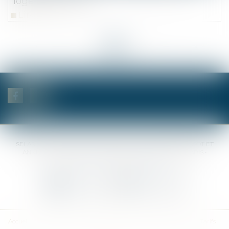
logements neufs
Lire la suite
<<
<
...
5
6
7
8
9
10
11
...
>
>>
SELAS BENJAMIN DAUCHEZ RENÉ DALLÉE AMANDINE PASSOT ET
ANNE-SOPHIE GALAND •
37 Quai de la Tournelle • 75005 PARIS •
Tél :
01 44 41 37 50
• Fax :
01 43 29 10 84
Nous contacter
Nous localiser
Accueil
Des notaires
Des compétences
Les actus
Nos avis
Tarifs