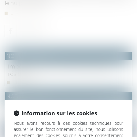
le nu propriétaire...
Lire la suite
NOTAIRES
/
Fiscal
Impôt sur le revenu et frais de double
résidence
Lire la suite
NOTAIRES
/
Fiscal
La cession de titres à prix minoré
Information sur les cookies
Lire la suite
Nous avons recours à des cookies techniques pour
assurer le bon fonctionnement du site, nous utilisons
NOTAIRES
/
Immobilier
également des cookies soumis à votre consentement