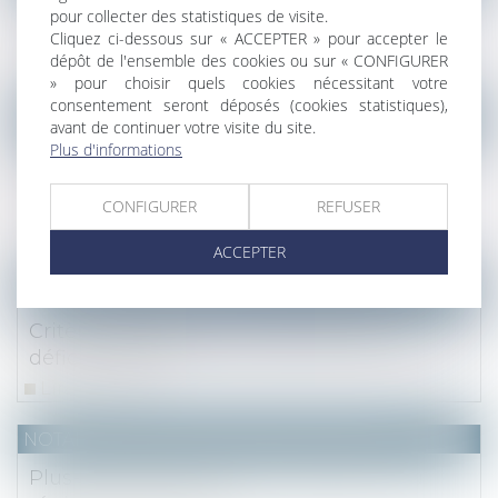
Droit de préemption urbain et vente
pour collecter des statistiques de visite.
immobilière : quelles conséquences ?
Cliquez ci-dessous sur « ACCEPTER » pour accepter le
dépôt de l'ensemble des cookies ou sur « CONFIGURER
Lire la suite
» pour choisir quels cookies nécessitant votre
consentement seront déposés (cookies statistiques),
NOTAIRES
/
Fiscal
avant de continuer votre visite du site.
Plus d'informations
Régime mère-fille et crédits d’impôt
étranger : le Conseil d’État fixe la limite
CONFIGURER
REFUSER
d’imputation
Lire la suite
ACCEPTER
NOTAIRES
/
Société
Critères d'éligibilité du doublement du
déficit foncier
Lire la suite
NOTAIRES
/
Mariage / Divorce / Filiation
Plus-value de report et modification du