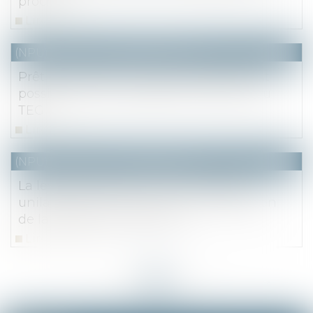
proche
Lire la suite
(NPU) Notaires - Immobilier pro
Prêt immobilier : une seule sanction est
possible en cas de défaut ou d’erreur du
TEG
Lire la suite
(NPU) Notaires - Immobilier pro
La levée de l’option d’une promesse
unilatérale de vente et la non-réalisation
de la condition suspensive
Lire la suite
<<
<
...
35
36
37
38
39
40
41
...
>
>>