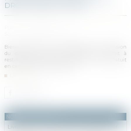
DROIT À RESTITUTION
Publié le :
05/08/2020
Source :
www.actu-juridique.fr
Biens / Patrimoine : Bercy refuse à la succession
du donateur initial le bénéfice d’un droit à
restitution de droits de mutation à titre gratuit
en cas d’usufruits successifs...
Lire la suite
NOTAIRES
/
Immobilier
Livraison d'un logement neuf : séquestrer