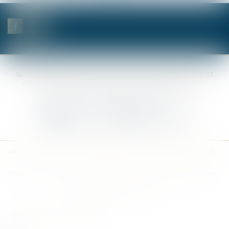
SELAS BENJAMIN DAUCHEZ RENÉ DALLÉE AMANDINE PASSOT ET
ANNE-SOPHIE GALAND •
37 Quai de la Tournelle • 75005 PARIS •
Tél :
01 44 41 37 50
• Fax :
01 43 29 10 84
Nous contacter
Nous localiser
Accueil
Des notaires
Des compétences
Les actus
Nos avis
Tarifs
Contact
Plan du site
Mentions légales
Politique de confidentialité
Politique de cookies
Articles
Septeo Digital & Services © 2019