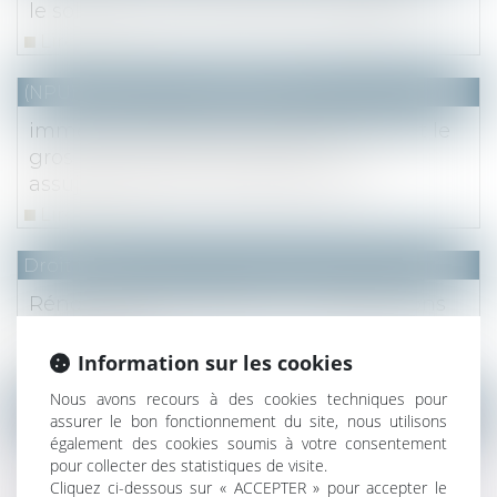
le solde du prix à la Caisse des Dépôts
Lire la suite
(NPU) Notaires - Immobilier pro
immeuble délabré, propriété bâtie dont le
gros œuvre n’est pas atteint et
assujettissement à la taxe foncière
Lire la suite
Droit fiscal
Rénovation immobilière : Les dispositions
fiscales 2020
Information sur les cookies
Lire la suite
Nous avons recours à des cookies techniques pour
NOTAIRES
/
Immobilier
assurer le bon fonctionnement du site, nous utilisons
également des cookies soumis à votre consentement
La condition suspensive du compromis de
pour collecter des statistiques de visite.
vente ne joue que si elle est respectée à la
Cliquez ci-dessous sur « ACCEPTER » pour accepter le