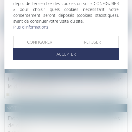
lettre
dépôt de l'ensemble des cookies ou sur « CONFIGURER
» pour choisir quels cookies nécessitant votre
Lire la suite
consentement seront déposés (cookies statistiques),
avant de continuer votre visite du site.
(NPU) Notaires - Immobilier pro
Plus d'informations
Un permis de construire délivré « sous
condition de créer une servitude de
CONFIGURER
REFUSER
passage » est légal
ACCEPTER
Lire la suite
Droit fiscal
Usufruits successifs : précisions fiscales sur
le droit à restitution
Lire la suite
NOTAIRES
/
Mariage / Divorce / Filiation
Donation : jusqu'à 100 000 euros exonérés
de droits pour financer l'entreprise d'un