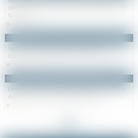
Appréciation par le juge de l’achèvement
de l’immeuble justifiant le paiement de 95
% du prix
Lire la suite
Droit fiscal
Vente d’une résidence secondaire :
conditions d’exonération de la plus-value
Lire la suite
NOTAIRES
/
Mariage / Divorce / Filiation
Une donation-partage doit être contestée
dans les cinq ans, sauf exceptions
Lire la suite
<<
<
...
29
30
31
32
33
34
35
...
>
>>