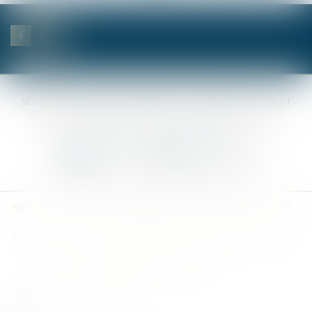
SELAS BENJAMIN DAUCHEZ RENÉ DALLÉE AMANDINE PASSOT ET
ANNE-SOPHIE GALAND •
37 Quai de la Tournelle • 75005 PARIS •
Tél :
01 44 41 37 50
• Fax :
01 43 29 10 84
Nous contacter
Nous localiser
Accueil
Des notaires
Des compétences
Les actus
Nos avis
Tarifs
Contact
Plan du site
Mentions légales
Politique de confidentialité
Politique de cookies
Articles
Septeo Digital & Services © 2019