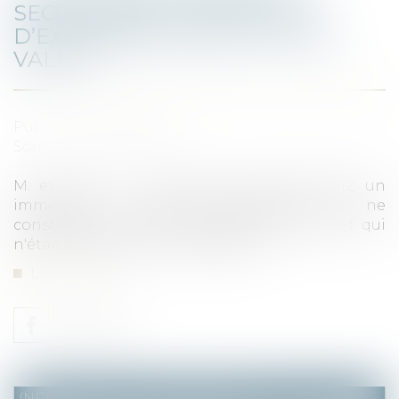
SECONDAIRE : CONDITIONS
D’EXONÉRATION DE LA PLUS-
VALUE
Publié le :
10/02/2021
Source :
www.legifiscal.fr
M. et Mme C. ont cédé, le 8 octobre 2012, un
immeuble à usage d'habitation, qui ne
constituait pas leur résidence principale et qui
n'était pas détenu par eux depuis ...
Lire la suite
(NPU) Notaires - Immobilier pro