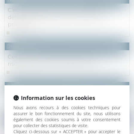
C’est le règlement de copropriété qui
détermine les parties communes et
privatives
Lire la suite
Droit fiscal
Cession de la résidence principale : les
risques en cas de contrôle fiscal
Lire la suite
(NPU) Notaires - Immobilier pro
La propriété commune
Information sur les cookies
Lire la suite
Nous avons recours à des cookies techniques pour
assurer le bon fonctionnement du site, nous utilisons
NOTAIRES
/
Immobilier
également des cookies soumis à votre consentement
pour collecter des statistiques de visite.
Servitude : charge de la preuve de l'état
Cliquez ci-dessous sur « ACCEPTER » pour accepter le