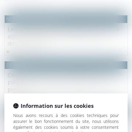
NOTAIRES
/
Immobilier
Le syndicat des copropriétaires a intérêt à
agir en justice pour faire respecter les
décisions d’AG
Lire la suite
Droit fiscal
Cession de bail : le consentement au
paiement de la taxe foncière par l’ancien
preneur
Lire la suite
Information sur les cookies
NOTAIRES
/
Mariage / Divorce / Filiation
Nous avons recours à des cookies techniques pour
Indivision : pas d’indemnité d’occupation
assurer le bon fonctionnement du site, nous utilisons
également des cookies soumis à votre consentement
en cas de location du bien