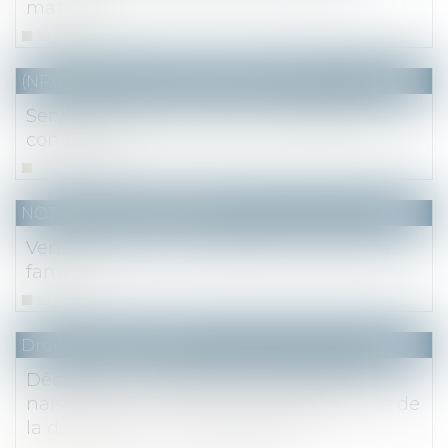
matière
Lire la suite
(NPU) Notaires - Immobilier pro
Servitude de tour d’échelle : rappel des
conditions
Lire la suite
NOTAIRES
/
Immobilier
Vendre un bien immobilier au sein de la
famille
Lire la suite
Droit des sociétés
Déclaration notariée d’insaisissabilité :
naissance d’une créance et opposabilité de
la déclaration d’insaisissabilité