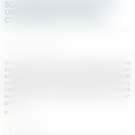
SOUS-ÉVALUÉ S’APPARENTE À
UNE LIBÉRALITÉ DÈS LA
CONCLUSION DE LA VENTE
Publié le :
17/06/2020
Source :
www.legifiscal.fr
Une SCI (Société Civile Immobilière) vend des
appartements, le gérant de ladite société lui en
achète à prix minorés. Suite, « à la vérification de
comptabilité de la SCI Les Villas Saint-Vincent,
l'administration fiscale a estimé que cette société
avait accordé des avantages occulte à son
gérant...
Lire la suite