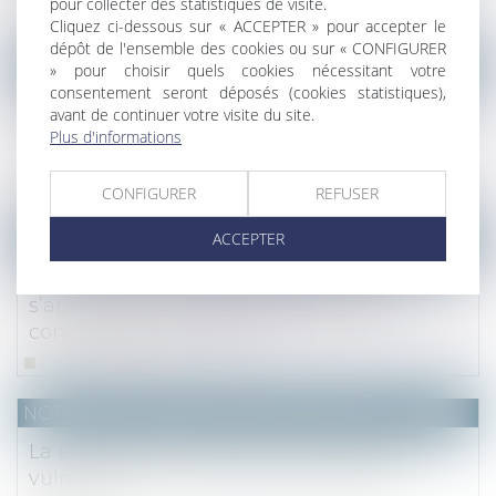
pour collecter des statistiques de visite.
Lire la suite
Cliquez ci-dessous sur « ACCEPTER » pour accepter le
dépôt de l'ensemble des cookies ou sur « CONFIGURER
(NPU) Notaires - Immobilier pro
» pour choisir quels cookies nécessitant votre
consentement seront déposés (cookies statistiques),
La jouissance privative de combles
avant de continuer votre visite du site.
communs est accordée à la majorité de
Plus d'informations
l’article 26
Lire la suite
CONFIGURER
REFUSER
ACCEPTER
Droit fiscal
La vente en VEFA à un prix sous-évalué
s’apparente à une libéralité dès la
conclusion de la vente
Lire la suite
NOTAIRES
/
Mariage / Divorce / Filiation
La protection des personnes majeures
vulnérables et le rôle du parquet en la