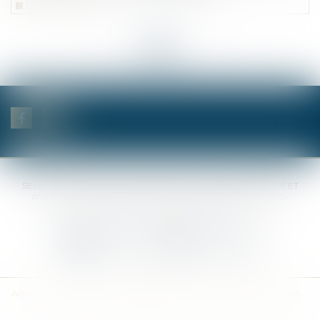
Lire la suite
<<
<
...
36
37
38
39
40
41
42
...
>
>>
SELAS BENJAMIN DAUCHEZ RENÉ DALLÉE AMANDINE PASSOT ET
ANNE-SOPHIE GALAND •
37 Quai de la Tournelle • 75005 PARIS •
Tél :
01 44 41 37 50
• Fax :
01 43 29 10 84
Nous contacter
Nous localiser
Accueil
Des notaires
Des compétences
Les actus
Nos avis
Tarifs