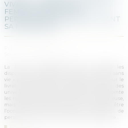
VIVANT » PERMETTANT À LA
FEMME ENCEINTE DE
PERSONNIFIER L’ENFANT AVANT
SA NAISSANCE ?
Publié le :
01/03/2022
Source :
www.actu-juridique.fr
La loi du 6 décembre 2021 a modifié les
dispositions relatives au « certificat d’enfant sans
vie » permet désormais d’inscrire un nom sur le
livret de famille. Xavier Labbée, professeur des
universités et avocat au barreau de Lille, pointe
les risques attachés à cette intention généreuse,
mais souligne également que cela peut être
l’occasion pour les femmes enceintes de
personnifier l’enfant avant même sa naissance...
Lire la suite