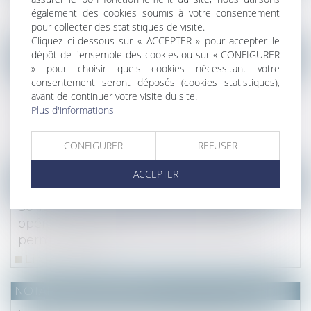
professionnelle indépendante »
également des cookies soumis à votre consentement
Lire la suite
pour collecter des statistiques de visite.
Cliquez ci-dessous sur « ACCEPTER » pour accepter le
dépôt de l'ensemble des cookies ou sur « CONFIGURER
NOTAIRES
/
Mariage / Divorce / Filiation
» pour choisir quels cookies nécessitant votre
Apport en capital d’un époux séparé de
consentement seront déposés (cookies statistiques),
avant de continuer votre visite du site.
biens pour financer la part du conjoint lors
Plus d'informations
de l’acquisition d’un bien indivis :
remboursement assuré !
CONFIGURER
REFUSER
Lire la suite
ACCEPTER
(NPU) Notaires - Immobilier pro
Sont exclues du lotissement toutes les
opérations immobilières conformes au
permis groupé
Lire la suite
NOTAIRES
/
Immobilier