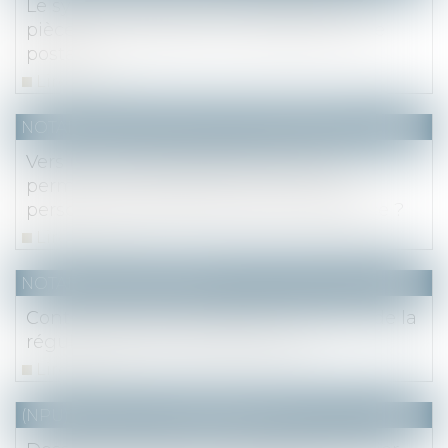
Le syndic n’est pas tenu d’envoyer les
pièces justificatives de charges par voie
postale
Lire la suite
NOTAIRES
/
Mariage / Divorce / Filiation
Vers un « certificat d’enfant vivant »
permettant à la femme enceinte de
personnifier l’enfant avant sa naissance ?
Lire la suite
NOTAIRES
/
Immobilier
Contrat de maîtrise d’œuvre : examen de la
régularité d’une clause abusive
Lire la suite
(NPU) Notaires - Immobilier pro
NOTAIRES
/
Immobilier