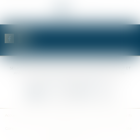
<<
<
1
2
3
>
>>
SELAS BENJAMIN DAUCHEZ RENÉ DALLÉE AMANDINE PASSOT ET
ANNE-SOPHIE GALAND •
37 Quai de la Tournelle • 75005 PARIS •
Tél :
01 44 41 37 50
• Fax :
01 43 29 10 84
Nous contacter
Nous localiser
Accueil
Des notaires
Des compétences
Les actus
Nos avis
Tarifs
Contact
Plan du site
Mentions légales
Politique de confidentialité