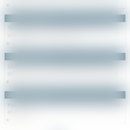
Lire la suite
Droit des sociétés
Télédéclaration de la taxe de 3% sur les
immeubles : mode d’emploi
Lire la suite
Droit des sociétés
Une promesse unilatérale de vente sans
délai pour lever l’option déclarée caduque
Lire la suite
Droit des sociétés
Holding patrimoniale : principe, avantages
et risque
Lire la suite