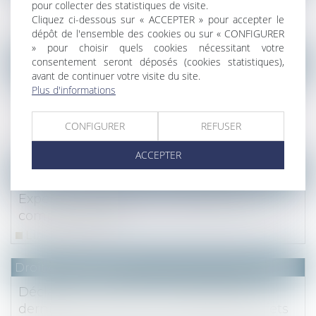
pour collecter des statistiques de visite.
un époux commun en biens
Cliquez ci-dessous sur « ACCEPTER » pour accepter le
Lire la suite
dépôt de l'ensemble des cookies ou sur « CONFIGURER
» pour choisir quels cookies nécessitant votre
consentement seront déposés (cookies statistiques),
Droit des sociétés
avant de continuer votre visite du site.
Inopposabilité à un créancier d’une
Plus d'informations
modification statutaire liée à une donation
de parts sociales
CONFIGURER
REFUSER
Lire la suite
ACCEPTER
Droit des sociétés
Expertise de gestion : convention de
compte courant
Lire la suite
Droit des sociétés
Déclaration notariée d’insaisissabilité :
dernières précisions concernant ses effets