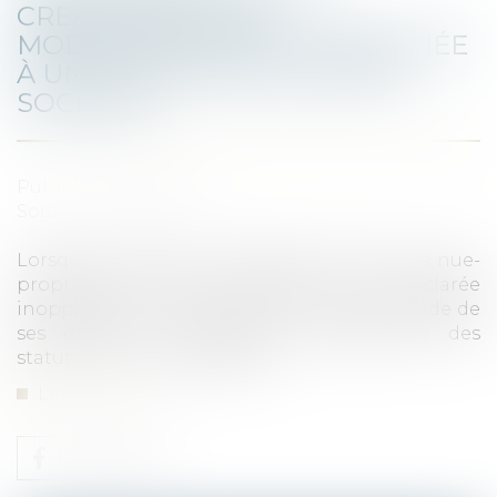
CRÉANCIER D’UNE
MODIFICATION STATUTAIRE LIÉE
À UNE DONATION DE PARTS
SOCIALES
Publié le :
28/09/2022
Source :
www.efl.fr
Lorsqu’une donation-partage portant sur la nue-
propriété de parts sociales a été déclarée
inopposable à un créancier car faite en fraude de
ses droits, la modification subséquente des
statuts doit l’être également...
Lire la suite