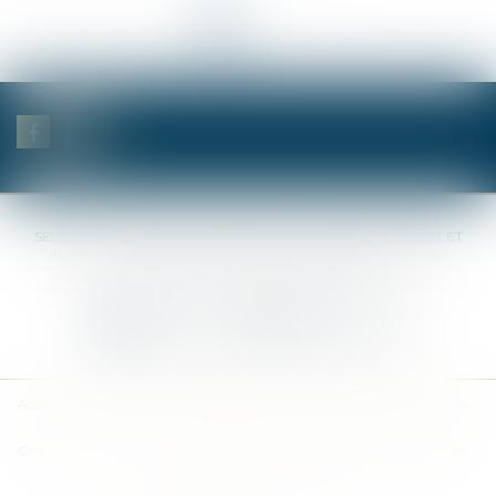
<<
<
1
2
3
>
>>
SELAS BENJAMIN DAUCHEZ RENÉ DALLÉE AMANDINE PASSOT ET
ANNE-SOPHIE GALAND •
37 Quai de la Tournelle • 75005 PARIS •
Tél :
01 44 41 37 50
• Fax :
01 43 29 10 84
Nous contacter
Nous localiser
Accueil
Des notaires
Des compétences
Les actus
Nos avis
Tarifs
Contact
Plan du site
Mentions légales
Politique de confidentialité