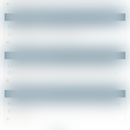
Lire la suite
Droit des sociétés
Télédéclaration de la taxe de 3% sur les
immeubles : mode d’emploi
Lire la suite
Droit des sociétés
Une promesse unilatérale de vente sans
délai pour lever l’option déclarée caduque
Lire la suite
Droit des sociétés
Holding patrimoniale : principe, avantages
et risque
Lire la suite