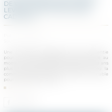
DE VENTE SANS DÉLAI POUR
LEVER L’OPTION DÉCLARÉE
CADUQUE
Publié le :
31/03/2021
Source :
www.efl.fr
Une promesse unilatérale de vente consentie
pour une durée indéterminée est caduque au
moment où le bénéficiaire lève l’option, onze ans
plus tard, dès lors que les parties ont eu la
commune intention de fixer un délai raisonnable
pour cette levée de l’option...
Lire la suite