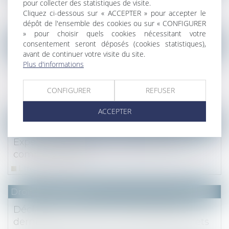
pour collecter des statistiques de visite.
un époux commun en biens
Cliquez ci-dessous sur « ACCEPTER » pour accepter le
Lire la suite
dépôt de l'ensemble des cookies ou sur « CONFIGURER
» pour choisir quels cookies nécessitant votre
consentement seront déposés (cookies statistiques),
Droit des sociétés
avant de continuer votre visite du site.
Inopposabilité à un créancier d’une
Plus d'informations
modification statutaire liée à une donation
de parts sociales
CONFIGURER
REFUSER
Lire la suite
ACCEPTER
Droit des sociétés
Expertise de gestion : convention de
compte courant
Lire la suite
Droit des sociétés
Déclaration notariée d’insaisissabilité :
dernières précisions concernant ses effets