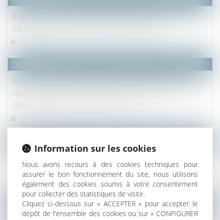
Cession de la résidence principale : les
risques en cas de contrôle fiscal
Lire la suite
Droit fiscal
Une vente immobilière peut revêtir un
caractère patrimonial au sens des impôts
directs et être assujettie à TVA
Lire la suite
Droit fiscal
Information sur les cookies
Vente d’une résidence secondaire :
Nous avons recours à des cookies techniques pour
conditions d’exonération de la plus-value
assurer le bon fonctionnement du site, nous utilisons
Lire la suite
également des cookies soumis à votre consentement
pour collecter des statistiques de visite.
Cliquez ci-dessous sur « ACCEPTER » pour accepter le
Droit fiscal
dépôt de l'ensemble des cookies ou sur « CONFIGURER