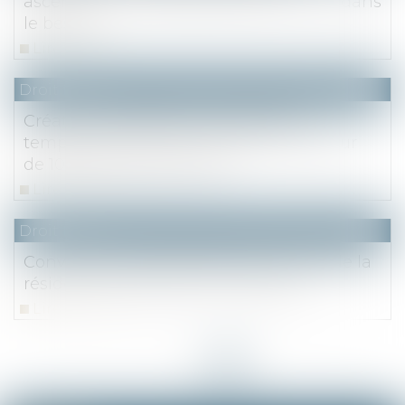
ascendant n'est déductible que s'il est dans
le besoin
Lire la suite
Droit fiscal
Création d'entreprise : exonération
temporaire des dons familiaux à hauteur
de 100 000 euros par don
Lire la suite
Droit fiscal
Conventions internationales : preuve de la
résidence fiscale par tous moyens
Lire la suite
<<
<
1
2
3
4
5
6
7
>
>>