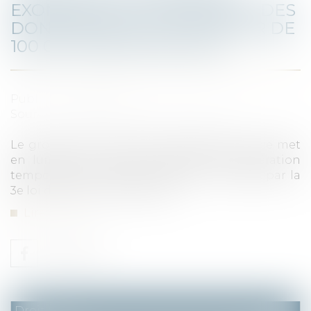
EXONÉRATION TEMPORAIRE DES
DONS FAMILIAUX À HAUTEUR DE
100 000 EUROS PAR DON
Publié le :
09/12/2020
Source :
www.affiches-parisiennes.com
Le groupe de travail Fiscal de Walter France met
en lumière le nouveau dispositif d'exonération
temporaire de droit de mutation introduit par la
3e loi de finance rectificative...
Lire la suite
Droit fiscal