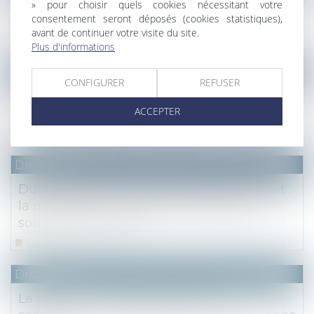
Tva intra extra communautaire
» pour choisir quels cookies nécessitant votre
consentement seront déposés (cookies statistiques),
international
avant de continuer votre visite du site.
Lire la suite
Plus d'informations
Droit fiscal
CONFIGURER
REFUSER
Notion de prépondérance immobilière et
ACCEPTER
droits de mutation
Lire la suite
Droit fiscal
Dutreil et donation avec réserve d'usufruit :
la modification statutaire préalable ne
souffre aucun oubli
Lire la suite
Droit fiscal
La pension alimentaire versée à un