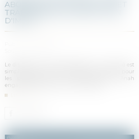
ABORDABLE » EST SIMPLIFIÉ ET
TRANSFORMÉ EN RÉDUCTION
D'IMPÔT
Publié le :
02/02/2022
Source :
www.efl.fr
Le dispositif « Louer abordable » (ou « Cosse ») est
simplifié et transformé en réduction d'impôt pour
les procédures de conventionnement Anah
engagées à compter du 1er mars 2022.
Lire la suite
Droit fiscal