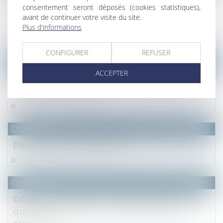
présentées le même jour à
consentement seront déposés (cookies statistiques),
l'enregistrement : à quel acte s'applique
avant de continuer votre visite du site.
l'abattement général en ligne directe ?
Plus d'informations
Lire la suite
CONFIGURER
REFUSER
Droit fiscal
ACCEPTER
Bail à construction : pour une fois le fiscal
tient le civil en l’état
Lire la suite
Droit fiscal
Plus-values immobilières
Lire la suite
Droit fiscal
Régime mère-fille : l'IS dû au titre de la
quote-part peut servir à imputer l'impôt