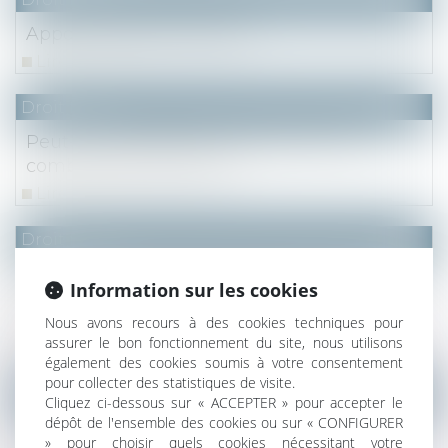
Apport-cession et soulte
Lire la suite
Droit fiscal
Peut-on transiger lors d’une action en
comblement de passif ?
Lire la suite
Droit fiscal
Obligations déclaratives des bénéficiaires
Information sur les cookies
de dons : les commentaires de
l’administration fiscale
Nous avons recours à des cookies techniques pour
assurer le bon fonctionnement du site, nous utilisons
Lire la suite
également des cookies soumis à votre consentement
pour collecter des statistiques de visite.
Droit fiscal
Cliquez ci-dessous sur « ACCEPTER » pour accepter le
dépôt de l'ensemble des cookies ou sur « CONFIGURER
Si deux donations sont dressées et
» pour choisir quels cookies nécessitant votre