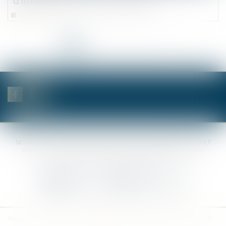
d'impôt recherche est précisée
Lire la suite
<<
<
1
2
3
4
5
6
7
>
>>
SELAS BENJAMIN DAUCHEZ RENÉ DALLÉE AMANDINE PASSOT ET
ANNE-SOPHIE GALAND •
37 Quai de la Tournelle • 75005 PARIS •
Tél :
01 44 41 37 50
• Fax :
01 43 29 10 84
Nous contacter
Nous localiser
Accueil
Des notaires
Des compétences
Les actus
Nos avis
Tarifs