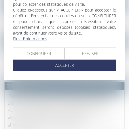
Droit fiscal
pour collecter des statistiques de visite.
Cliquez ci-dessous sur « ACCEPTER » pour accepter le
Paiement fractionné ou différé des droits
dépôt de l'ensemble des cookies ou sur « CONFIGURER
de succession en 2023 : à quel taux ?
» pour choisir quels cookies nécessitant votre
consentement seront déposés (cookies statistiques),
Lire la suite
avant de continuer votre visite du site.
Plus d'informations
Droit fiscal
Vente d'un bien reçu par donation-partage
CONFIGURER
REFUSER
et prix d'acquisition pour le calcul de la
plus-value immobilière
ACCEPTER
Lire la suite
Droit fiscal
L’administration fiscale s’est prononcée
dans un rescrit sur le régime des plus-
values applicables à la cession, par une
société holding, de titres acquis
gratuitement à la suite d’une