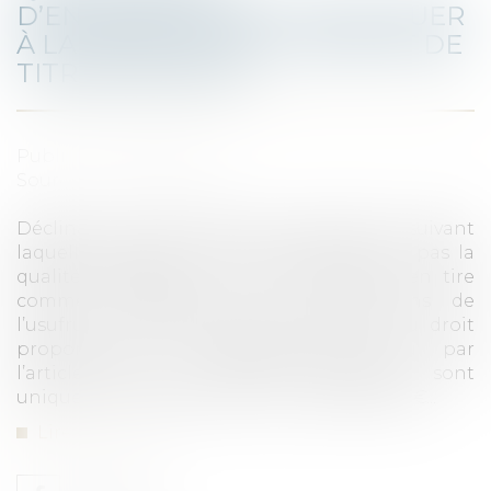
D’ENREGISTREMENT APPLIQUER
À LA CESSION DE L’USUFRUIT DE
TITRES SOCIAUX ?
Publié le :
03/02/2023
Source :
www.aurep.com
Déclinant au plan fiscal sa jurisprudence suivant
laquelle l’usufruitier de titres sociaux n’a pas la
qualité d’associé, la Cour de cassation en tire
comme conséquence que les cessions de
l’usufruit de titres sociaux échappent au droit
proportionnel d’enregistrement prévu par
l’article 726 du CGI.Ces opérations sont
uniquement passibles d’un droit fixe de 125 €...
Lire la suite