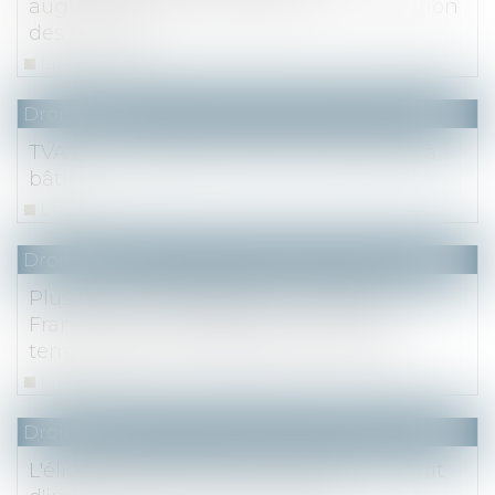
augmentation de capital par incorporation
des réserves
Lire la suite
Droit fiscal
TVA sur la marge et cession de terrains à
bâtir
Lire la suite
Droit fiscal
Plus-value exonérée pour un bien en
France de non-résidents : la location
temporaire et libre disposition du bien
Lire la suite
Droit fiscal
L'éligibilité des frais de mutuelle au crédit