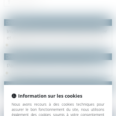
Droit fiscal
Investissements Scellier : plafonds de loyer
et de ressources des locataires pour 2023
Lire la suite
Droit fiscal
Pacte Dutreil et fonction de direction
Lire la suite
Droit fiscal
Quels droits d’enregistrement appliquer à
Information sur les cookies
la cession de l’usufruit de titres sociaux ?
Nous avons recours à des cookies techniques pour
Lire la suite
assurer le bon fonctionnement du site, nous utilisons
également des cookies soumis à votre consentement