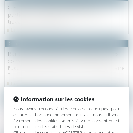
Cession d’un terrain à bâtir par un
particulier : attention à l’ampleur des
travaux de viabilisation !
Lire la suite
Droit fiscal
Banque Transatlantique : quelles sont les
conséquences d'une surévaluation de
l'usufruit temporaire pour le nu-propriétaire
?
Lire la suite
Droit fiscal
Information sur les cookies
Cession d'un immeuble acquis par
Nous avons recours à des cookies techniques pour
fractions successives : point de départ de la
assurer le bon fonctionnement du site, nous utilisons
également des cookies soumis à votre consentement
durée de détention
pour collecter des statistiques de visite.
Lire la suite
Cliquez ci-dessous sur « ACCEPTER » pour accepter le