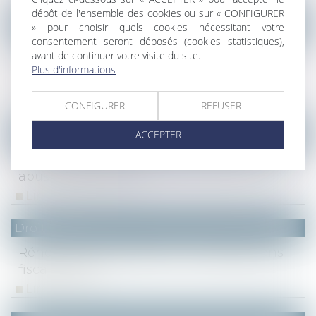
dépôt de l'ensemble des cookies ou sur « CONFIGURER
Droit fiscal
» pour choisir quels cookies nécessitant votre
consentement seront déposés (cookies statistiques),
Dispositif « Denormandie » : des précisions
avant de continuer votre visite du site.
administratives sur la redéfinition des
Plus d'informations
travaux éligibles
Lire la suite
CONFIGURER
REFUSER
ACCEPTER
Droit fiscal
Donation avant cession et quasi-usufruit :
abus de droit fiscal ?
Lire la suite
Droit fiscal
Rénovation immobilière : Les dispositions
fiscales 2020
Lire la suite