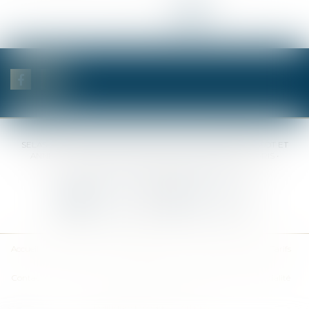
<<
<
1
2
3
4
5
6
7
>
>>
SELAS BENJAMIN DAUCHEZ RENÉ DALLÉE AMANDINE PASSOT ET
ANNE-SOPHIE GALAND •
37 Quai de la Tournelle • 75005 PARIS •
Tél :
01 44 41 37 50
• Fax :
01 43 29 10 84
Nous contacter
Nous localiser
Accueil
Des notaires
Des compétences
Les actus
Nos avis
Tarifs
Contact
Plan du site
Mentions légales
Politique de confidentialité
Politique de cookies
Articles