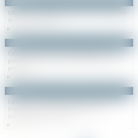
Droit fiscal
Usufruits successifs : précisions fiscales sur
le droit à restitution
Lire la suite
Droit fiscal
Cession de bail : le consentement au
paiement de la taxe foncière par l’ancien
preneur
Lire la suite
Droit fiscal
La vente en VEFA à un prix sous-évalué
s’apparente à une libéralité dès la
conclusion de la vente
Lire la suite