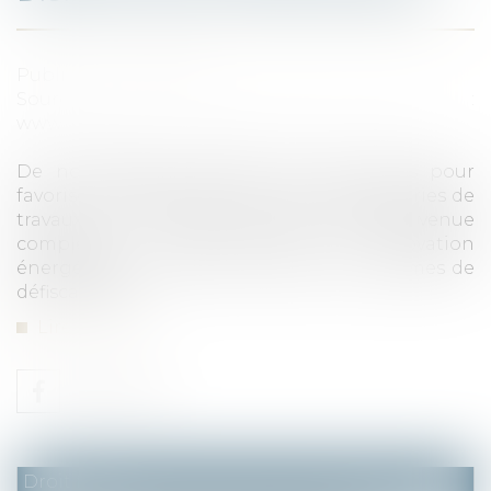
Publié le :
20/08/2020
Source :
www.informationsrapidesdelacopropriete.fr
De nombreuses mesures ont été prises pour
favoriser la réalisation de certaines catégories de
travaux. La loi de finances pour 2020 est venue
compléter le plan pour la rénovation
énergétique, en faisant évoluer deux régimes de
défiscalisation...
Lire la suite
Droit fiscal