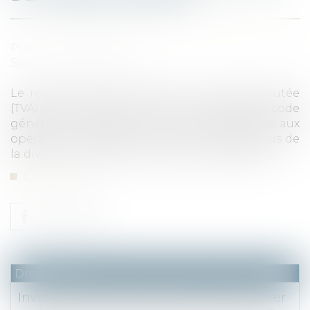
Publié le :
26/10/2022
Source :
www.aurep.com
Le régime fiscal de la taxe sur la valeur ajoutée
(TVA) sur la marge prévu par l’article 268 du code
général des impôts (CGI) n’est pas applicable aux
opérations de cession de terrains à bâtir issus de
la division parcellaire d’un terrain acquis bâti...
Lire la suite
Droit fiscal
Investissements Scellier : plafonds de loyer