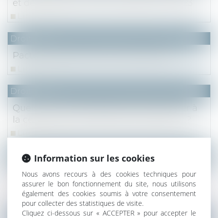
et de ressources des locataires pour 2023
Lire la suite
Droit fiscal
Pacte Dutreil et fonction de direction
Lire la suite
Droit fiscal
Quels droits d’enregistrement appliquer à
la cession de l’usufruit de titres sociaux ?
Lire la suite
Droit fiscal
Information sur les cookies
Paiement fractionné ou différé des droits
Nous avons recours à des cookies techniques pour
de succession en 2023 : à quel taux ?
assurer le bon fonctionnement du site, nous utilisons
également des cookies soumis à votre consentement
Lire la suite
pour collecter des statistiques de visite.
Cliquez ci-dessous sur « ACCEPTER » pour accepter le