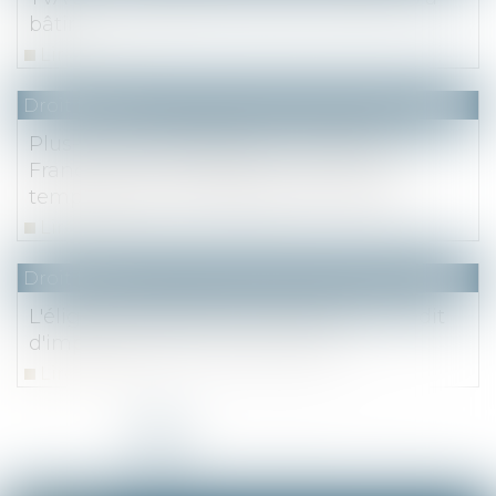
bâtir
Lire la suite
Droit fiscal
Plus-value exonérée pour un bien en
France de non-résidents : la location
temporaire et libre disposition du bien
Lire la suite
Droit fiscal
L'éligibilité des frais de mutuelle au crédit
d'impôt recherche est précisée
Lire la suite
<<
<
1
2
3
4
5
6
7
>
>>