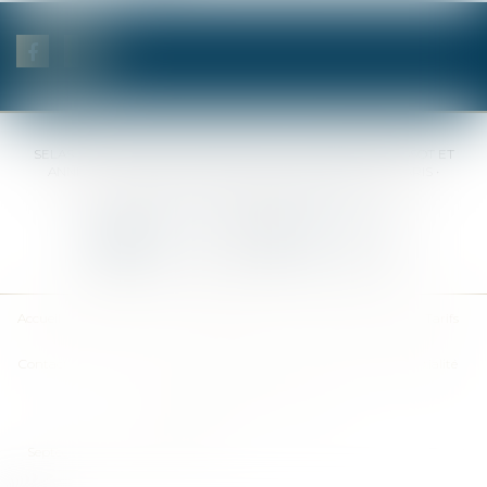
SELAS BENJAMIN DAUCHEZ RENÉ DALLÉE AMANDINE PASSOT ET
ANNE-SOPHIE GALAND •
37 Quai de la Tournelle • 75005 PARIS •
Tél :
01 44 41 37 50
• Fax :
01 43 29 10 84
Nous contacter
Nous localiser
Accueil
Des notaires
Des compétences
Les actus
Nos avis
Tarifs
Contact
Plan du site
Mentions légales
Politique de confidentialité
Politique de cookies
Articles
Septeo Digital & Services © 2019