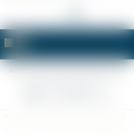
<<
<
1
2
3
4
5
6
7
>
>>
SELAS BENJAMIN DAUCHEZ RENÉ DALLÉE AMANDINE PASSOT ET
ANNE-SOPHIE GALAND •
37 Quai de la Tournelle • 75005 PARIS •
Tél :
01 44 41 37 50
• Fax :
01 43 29 10 84
Nous contacter
Nous localiser
Accueil
Des notaires
Des compétences
Les actus
Nos avis
Tarifs
Contact
Plan du site
Mentions légales
Politique de confidentialité