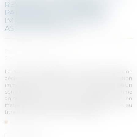
REVÊTIR UN CARACTÈRE
PATRIMONIAL AU SENS DES
IMPÔTS DIRECTS ET ÊTRE
ASSUJETTIE À TVA
Publié le :
17/02/2021
Source :
fiscalonline.com
La Juridiction administrative vient de rendre une
décision intéressant en matière d’opération
immobilière par laquelle elle reconnait qu’un
contribuable peut être considéré comme
agissant dans une démarche patrimoniale en
matière de BIC tout en étant assujetti à TVA au
titre de la même opération d’ampleur...
Lire la suite