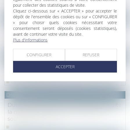
pour collecter des statistiques de visite.
Lire la suite
Cliquez ci-dessous sur « ACCEPTER » pour accepter le
dépôt de l'ensemble des cookies ou sur « CONFIGURER
Droit fiscal
» pour choisir quels cookies nécessitant votre
Tva intra extra communautaire
consentement seront déposés (cookies statistiques),
avant de continuer votre visite du site.
international
Plus d'informations
Lire la suite
CONFIGURER
REFUSER
Droit fiscal
Notion de prépondérance immobilière et
ACCEPTER
droits de mutation
Lire la suite
Droit fiscal
Dutreil et donation avec réserve d'usufruit :
la modification statutaire préalable ne
souffre aucun oubli
Lire la suite