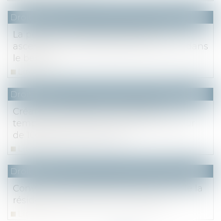
Droit fiscal
La pension alimentaire versée à un
ascendant n'est déductible que s'il est dans
le besoin
Lire la suite
Droit fiscal
Création d'entreprise : exonération
temporaire des dons familiaux à hauteur
de 100 000 euros par don
Lire la suite
Droit fiscal
Conventions internationales : preuve de la
résidence fiscale par tous moyens
Lire la suite