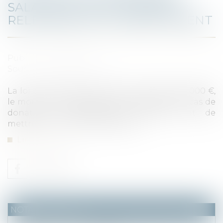
SALARIÉ D’UNE ENTREPRISE :
RELÈVEMENT DE L’ABATTEMENT
Publié le :
25/03/2024
Source :
www.legifiscal.fr
La loi de finances pour 2024 a relevé à 500.000 €,
le montant de l’abattement applicable en cas de
donations. L’administration fiscale vient de
mettre à jour sa documentation ...
Lire la suite
NOTAIRES
/
Fiscal