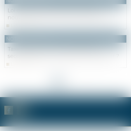
NOTAIRES
/
Fiscal
Loi de finances pour 2024 : bonnes
nouvelles pour les dons des particuliers !
Lire la suite
NOTAIRES
/
Fiscal
Taxe d'habitation sur les résidences
secondaires : quand devez-vous la payer ?
Lire la suite
<<
<
1
2
3
>
>>