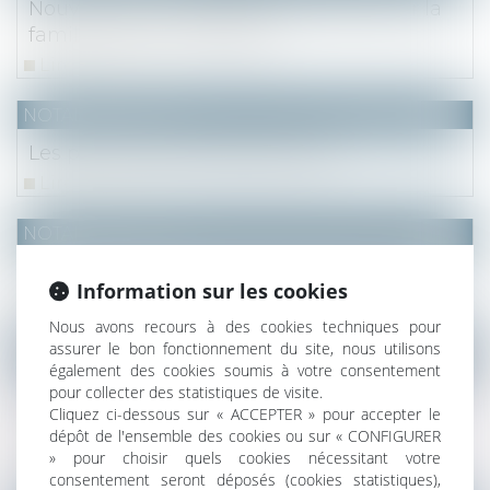
Nouveaux dons d’argent exonérés pour la
famille, pour l’immobilier
Lire la suite
NOTAIRES
/
Fiscal
Les plus-values des particuliers
Lire la suite
NOTAIRES
/
Fiscal
Fiscalité et taxes, plus-value immobilière
Information sur les cookies
Lire la suite
Nous avons recours à des cookies techniques pour
assurer le bon fonctionnement du site, nous utilisons
NOTAIRES
/
Fiscal
également des cookies soumis à votre consentement
Engagement de revente et exonération de
pour collecter des statistiques de visite.
Cliquez ci-dessous sur « ACCEPTER » pour accepter le
droits de mutation : quelles conséquences
dépôt de l'ensemble des cookies ou sur « CONFIGURER
en cas de non-respect ?
» pour choisir quels cookies nécessitant votre
Lire la suite
consentement seront déposés (cookies statistiques),