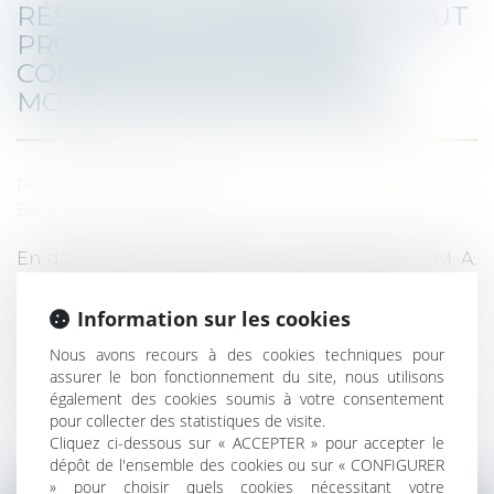
RÉSIDENCE PRINCIPALE : IL FAUT
PRODUIRE DES ÉLÉMENTS
CONCRETS RELATIFS AUX
MODALITÉS D’OCCUPATION
Publié le :
30/11/2022
Source :
www.legifiscal.fr
En date du 22 août 2013 et 27 décembre 2013, M. A.
a cédé des biens situés à Paris représentant des
appartements réunis en duplex, pour un prix
Information sur les cookies
global de ...
Nous avons recours à des cookies techniques pour
Lire la suite
assurer le bon fonctionnement du site, nous utilisons
également des cookies soumis à votre consentement
pour collecter des statistiques de visite.
Cliquez ci-dessous sur « ACCEPTER » pour accepter le
dépôt de l'ensemble des cookies ou sur « CONFIGURER
» pour choisir quels cookies nécessitant votre