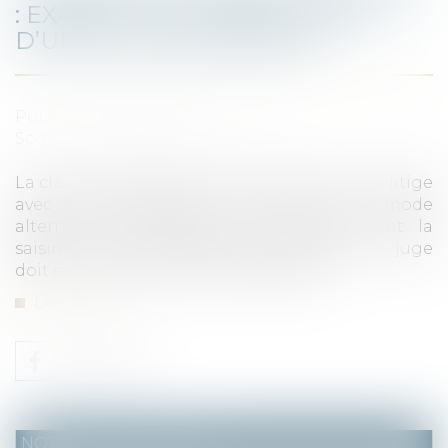
: EXAMEN DE LA RÉGULARITÉ
D’UNE CLAUSE ABUSIVE
Publié le :
25/02/2022
Source :
www.dalloz-actualite.fr
La clause qui contraint le consommateur en litige
avec un professionnel, à recourir à un mode
alternatif de règlement des litiges avant la
saisine du juge, est présumée abusive. Le juge
doit en examiner d’office la régularité.
Lire la suite
NOTAIRES
/
Immobilier