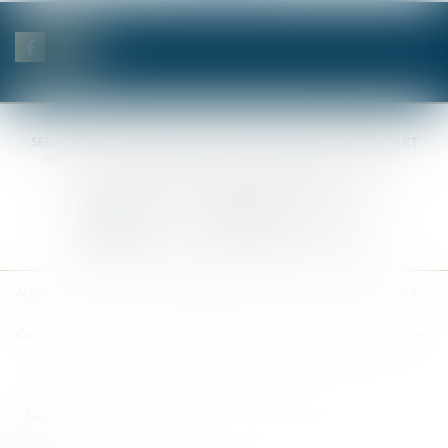
SELAS BENJAMIN DAUCHEZ RENÉ DALLÉE AMANDINE PASSOT ET
ANNE-SOPHIE GALAND •
37 Quai de la Tournelle • 75005 PARIS •
Tél :
01 44 41 37 50
• Fax :
01 43 29 10 84
Nous contacter
Nous localiser
Accueil
Des notaires
Des compétences
Les actus
Nos avis
Tarifs
Contact
Plan du site
Mentions légales
Politique de confidentialité
Politique de cookies
Articles
Septeo Digital & Services © 2019