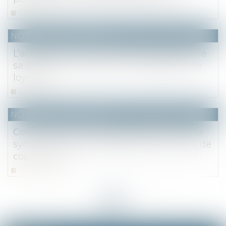
Lire la suite
NOTAIRES
/
Immobilier
L’acheteur d’un bien occupé qui dissimule
sa libération manque à son obligation de
loyauté
Lire la suite
NOTAIRES
/
Immobilier
Covid-19 : retour du report des contrats de
syndic et de la dématérialisation des AG de
copropriété
Lire la suite
<<
<
...
4
5
6
7
8
9
10
...
>
>>