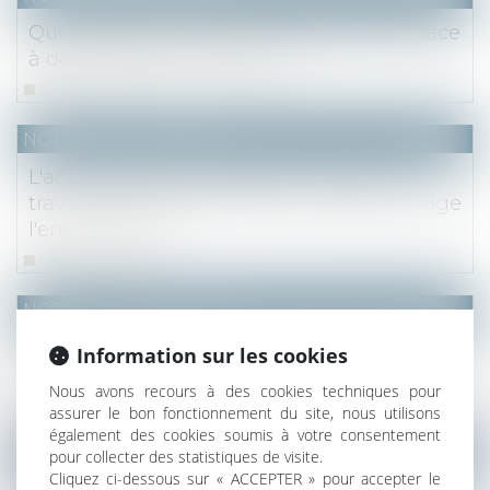
Quelles solutions pour les propriétaires face
à des locataires indélicats ?
Lire la suite
NOTAIRES
/
Immobilier
L'acceptation des situations visant les
travaux supplémentaires sous-traités oblige
l'entrepreneur
Lire la suite
NOTAIRES
/
Immobilier
Encadrement des loyers : qu'est-ce que la
Information sur les cookies
loi 3DS ?
Nous avons recours à des cookies techniques pour
Lire la suite
assurer le bon fonctionnement du site, nous utilisons
également des cookies soumis à votre consentement
NOTAIRES
/
Immobilier
pour collecter des statistiques de visite.
Cliquez ci-dessous sur « ACCEPTER » pour accepter le