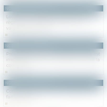
NOTAIRES
/
Immobilier
Locations touristiques et infraction aux
règles du changement d'usage : mieux
vaut gérer que louer !
Lire la suite
NOTAIRES
/
Immobilier
Préemption annulée : l’acquéreur initial est
irrecevable à agir en nullité de la vente à la
commune
Lire la suite
NOTAIRES
/
Immobilier
Congé délivré par LRAR : l’irrégularité ne
fait pas un pli !
Lire la suite