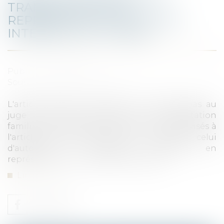
TRANSPOSITION AU
REPRÉSENTANT DES ACTES
INTERDITS AU TUTEUR
Publié le :
29/11/2022
Source :
actu.dalloz-etudiant.fr
L'article 494-6 du code civil ne confère pas au
juge le pouvoir de délivrer une habilitation
familiale en représentation pour les actes visés à
l'article 509 du code civil et, a fortiori, celui
d'autoriser la personne habilitée en
représentation à accomplir ces actes...
Lire la suite