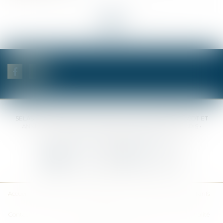
<<
<
...
2
3
4
5
6
7
8
...
>
>>
SELAS BENJAMIN DAUCHEZ RENÉ DALLÉE AMANDINE PASSOT ET
ANNE-SOPHIE GALAND •
37 Quai de la Tournelle • 75005 PARIS •
Tél :
01 44 41 37 50
• Fax :
01 43 29 10 84
Nous contacter
Nous localiser
Accueil
Des notaires
Des compétences
Les actus
Nos avis
Tarifs
Contact
Plan du site
Mentions légales
Politique de confidentialité