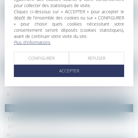
pour collecter des statistiques de visite.
Cliquez ci-dessous sur « ACCEPTER » pour accepter le
NOTAIRES
/
Immobilier
dépôt de l'ensemble des cookies ou sur « CONFIGURER
Annulation d’une vente en l’état futur
» pour choisir quels cookies nécessitant votre
d’achèvement et du prêt y afférent, quid de
consentement seront déposés (cookies statistiques),
avant de continuer votre visite du site.
la subsistance de l’hypothèque
Plus d'informations
conventionnelle
Lire la suite
CONFIGURER
REFUSER
NOTAIRES
/
Immobilier
ACCEPTER
Habilitation familiale : transposition au
représentant des actes interdits au tuteur
Lire la suite
NOTAIRES
/
Immobilier
Usufruit et action en garantie décennale
sont-ils conciliables ?
Lire la suite