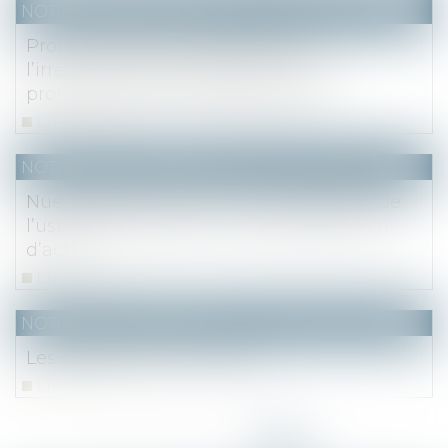
NOTAIRES
/
Immobilier
Promesse unilatérale de vente :
l’irrévocabilité de l’engagement du
promettant est constitutionnelle
Lire la suite
NOTAIRES
/
Immobilier
Nue-propriété à l’actif : la renonciation de
l’usufruitier entraîne une augmentation
d’actif
Lire la suite
NOTAIRES
/
Immobilier
Les effets d’une servitude
Lire la suite
<<
<
...
8
9
10
11
12
13
14
>
>>