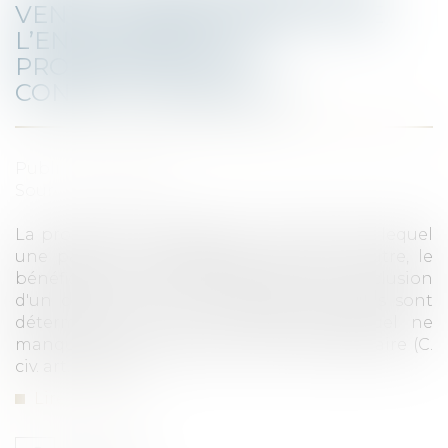
VENTE : L’IRRÉVOCABILITÉ DE
L’ENGAGEMENT DU
PROMETTANT EST
CONSTITUTIONNELLE
Publié le :
21/11/2019
Source :
www.efl.fr
La promesse unilatérale est le contrat par lequel
une partie, le promettant, accorde à l'autre, le
bénéficiaire, le droit d'opter pour la conclusion
d'un contrat dont les éléments essentiels sont
déterminés, et pour la formation duquel ne
manque que le consentement du bénéficiaire (C.
civ. art. 1124, al. 1)...
Lire la suite