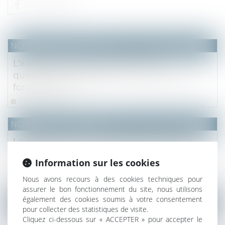
NOTAIRES
/
Immobilier
L'agent immobilier doit toujours
questionner l'acquéreur sur l'origine des
fonds utilisés
Lire la suite
NOTAIRES
/
Immobilier
Le propriétaire ne peut déduire la taxe
foncière mise à la charge du locataire sans
Information sur les cookies
preuve
Nous avons recours à des cookies techniques pour
Lire la suite
assurer le bon fonctionnement du site, nous utilisons
également des cookies soumis à votre consentement
NOTAIRES
/
Immobilier
pour collecter des statistiques de visite.
Cliquez ci-dessous sur « ACCEPTER » pour accepter le
Renonciation à une servitude de passage