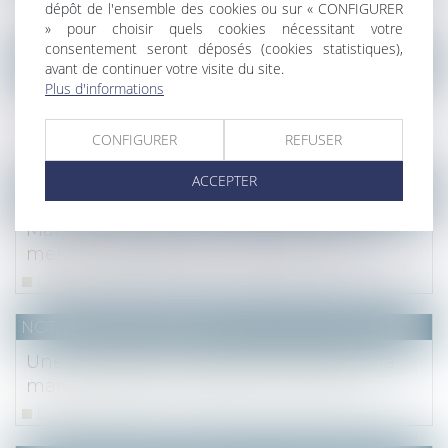
dépôt de l'ensemble des cookies ou sur « CONFIGURER
Lire la suite
» pour choisir quels cookies nécessitant votre
consentement seront déposés (cookies statistiques),
NOTAIRES
/
Immobilier
avant de continuer votre visite du site.
Plus d'informations
Pour la CJUE Airbnb n’exerce pas une
activité d’agent immobilier
CONFIGURER
REFUSER
Lire la suite
ACCEPTER
NOTAIRES
/
Immobilier
Mandat de gestion : Définition juridique,
mentions obligatoires, précautions
Lire la suite
NOTAIRES
/
Immobilier
Une catastrophe naturelle subie par une
maison doit être signalée à l’acheteur
Lire la suite