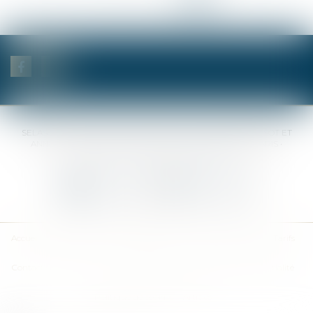
SELAS BENJAMIN DAUCHEZ RENÉ DALLÉE AMANDINE PASSOT ET
ANNE-SOPHIE GALAND •
37 Quai de la Tournelle • 75005 PARIS •
Tél :
01 44 41 37 50
• Fax :
01 43 29 10 84
Nous contacter
Nous localiser
Accueil
Des notaires
Des compétences
Les actus
Nos avis
Tarifs
Contact
Plan du site
Mentions légales
Politique de confidentialité
Politique de cookies
Articles