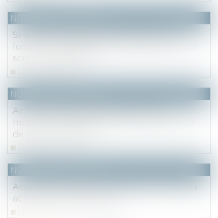
NOTAIRES
/
Immobilier
Si la DIA n’indique pas l’adjudication
forcée, les délais spéciaux pour préempter
sont inopposables
Lire la suite
NOTAIRES
/
Immobilier
Achat sans crédit : pas de mention
manuscrite obligatoire dans la promesse
de vente notariée
Lire la suite
NOTAIRES
/
Immobilier
Avez-vous le droit au prêt à taux zéro pour
acheter votre logement ?
Lire la suite