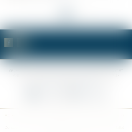
<<
<
...
6
7
8
9
10
11
12
...
>
>>
SELAS BENJAMIN DAUCHEZ RENÉ DALLÉE AMANDINE PASSOT ET
ANNE-SOPHIE GALAND •
37 Quai de la Tournelle • 75005 PARIS •
Tél :
01 44 41 37 50
• Fax :
01 43 29 10 84
Nous contacter
Nous localiser
Accueil
Des notaires
Des compétences
Les actus
Nos avis
Tarifs
Contact
Plan du site
Mentions légales
Politique de confidentialité