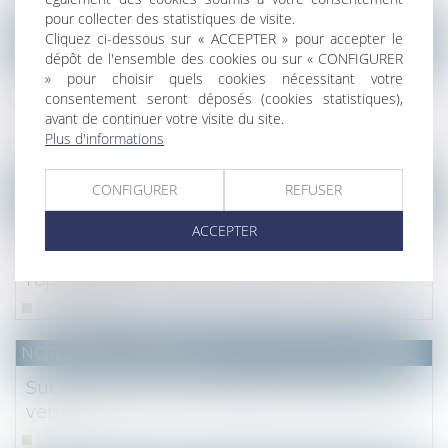
pour collecter des statistiques de visite.
Cliquez ci-dessous sur « ACCEPTER » pour accepter le
NOTAIRES
/
Immobilier
dépôt de l'ensemble des cookies ou sur « CONFIGURER
Covid-19 : la dématérialisation totale des AG
» pour choisir quels cookies nécessitant votre
consentement seront déposés (cookies statistiques),
de copropriétaires prendra fin le 30
avant de continuer votre visite du site.
septembre 2021
Plus d'informations
Lire la suite
CONFIGURER
REFUSER
NOTAIRES
/
Immobilier
ACCEPTER
Achat d'un usufruit temporaire : l'économie
de loyers réalisée établit la normalité de
l'opération
Lire la suite
NOTAIRES
/
Immobilier
Sur la notion de consignation du prix de
vente
Lire la suite