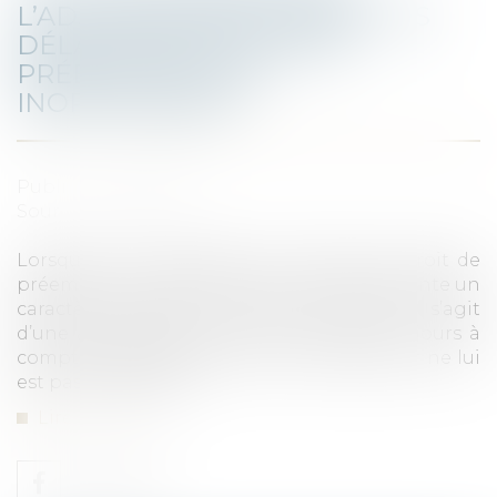
L’ADJUDICATION FORCÉE, LES
DÉLAIS SPÉCIAUX POUR
PRÉEMPTER SONT
INOPPOSABLES
Publié le :
20/05/2021
Source :
www.efl.fr
Lorsque la DIA adressée au titulaire du droit de
préemption mentionne que la vente présente un
caractère amiable alors qu’en réalité il s’agit
d’une adjudication forcée, le délai de 30 jours à
compter de l’adjudication pour préempter ne lui
est pas opposable...
Lire la suite