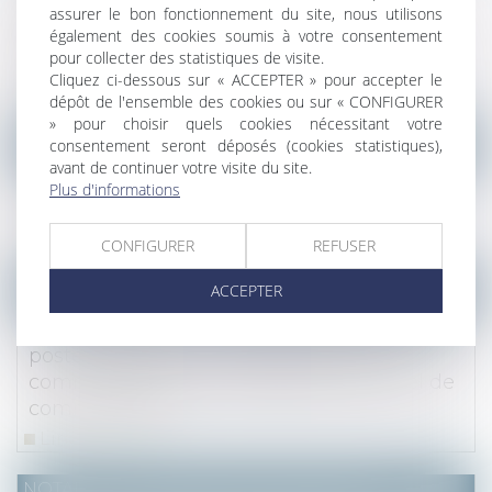
complémentaire avec des deniers
assurer le bon fonctionnement du site, nous utilisons
également des cookies soumis à votre consentement
communs doit des récompenses à la
pour collecter des statistiques de visite.
communauté
Cliquez ci-dessous sur « ACCEPTER » pour accepter le
Lire la suite
dépôt de l'ensemble des cookies ou sur « CONFIGURER
» pour choisir quels cookies nécessitant votre
consentement seront déposés (cookies statistiques),
NOTAIRES
/
Mariage / Divorce / Filiation
avant de continuer votre visite du site.
Gestation pour autrui (GPA) : quelles sont
Plus d'informations
les évolutions du droit ?
Lire la suite
CONFIGURER
REFUSER
ACCEPTER
NOTAIRES
/
Mariage / Divorce / Filiation
L’acquisition par un époux de parts sociales
postérieurement à la dissolution de la
communauté ne constitue pas un recel de
communauté
Lire la suite
NOTAIRES
/
Mariage / Divorce / Filiation