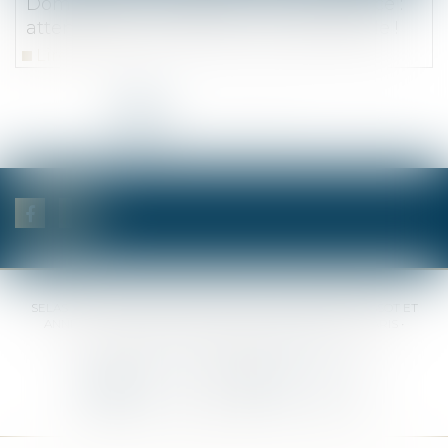
Dommages et intérêts en cas de divorce :
attention au fondement de la demande !
Lire la suite
<<
<
1
2
3
4
5
6
7
...
>
>>
SELAS BENJAMIN DAUCHEZ RENÉ DALLÉE AMANDINE PASSOT ET
ANNE-SOPHIE GALAND •
37 Quai de la Tournelle • 75005 PARIS •
Tél :
01 44 41 37 50
• Fax :
01 43 29 10 84
Nous contacter
Nous localiser