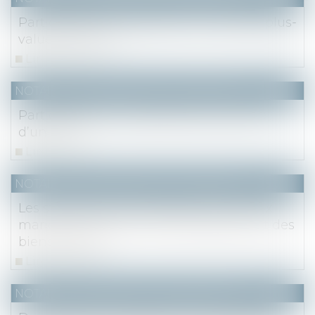
Participation aux acquêts : calcul de la plus-
value d’un bien
Lire la suite
NOTAIRES
/
Mariage / Divorce / Filiation
Participation aux acquêts et plus-value
d’un bien
Lire la suite
NOTAIRES
/
Mariage / Divorce / Filiation
Les stock-options attribuées à un époux
marié sous la communauté légale sont des
biens propres
Lire la suite
NOTAIRES
/
Mariage / Divorce / Filiation