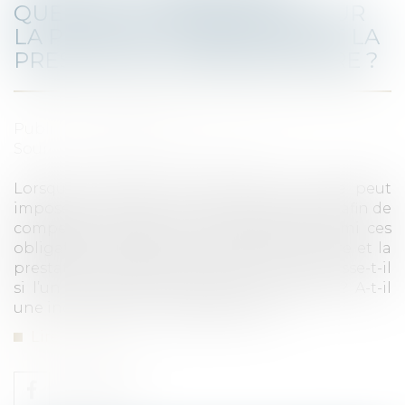
QUELLES CONSÉQUENCES SUR
LA PENSION ALIMENTAIRE ET LA
PRESTATION COMPENSATOIRE ?
Publié le :
05/03/2025
Source :
www.lemag-juridique.com
Lorsqu’un divorce est prononcé, le juge peut
imposer le versement de sommes d’argent afin de
compenser l’impact de la séparation. Parmi ces
obligations figurent la pension alimentaire et la
prestation compensatoire. Mais que se passe-t-il
si l’un des anciens conjoints se remarie ? A-t-il
une incidence sur ces versements ?...
Lire la suite