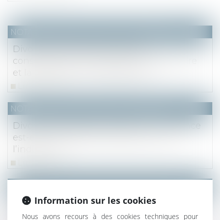
NOTAIRES
/
Mariage / Divorce / Filiation
Divorce et remariage : quelles
conséquences sur la pension alimentaire
et la prestation compensatoire ?
Lire la suite
NOTAIRES
/
Mariage / Divorce / Filiation
Divorce et séparation de biens : la créance
est-elle à l’encontre de l’époux ou de
l’indivision ?
Lire la suite
NOTAIRES
/
Mariage / Divorce / Filiation
Information sur les cookies
L'époux ayant alimenté un compte
personnel d'épargne de retraite
Nous avons recours à des cookies techniques pour