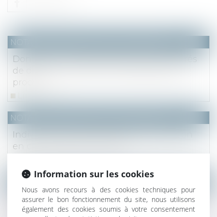
NOTAIRES
/
Mariage / Divorce / Filiation
Donation : jusqu'à 100 000 euros exonérés
de droits pour financer l'entreprise d'un
proche
Lire la suite
NOTAIRES
/
Mariage / Divorce / Filiation
Indivision : pas d’indemnité d’occupation
en cas de location du bien
Lire la suite
Information sur les cookies
NOTAIRES
/
Mariage / Divorce / Filiation
Nous avons recours à des cookies techniques pour
La protection des personnes majeures
assurer le bon fonctionnement du site, nous utilisons
également des cookies soumis à votre consentement
vulnérables et le rôle du parquet en la