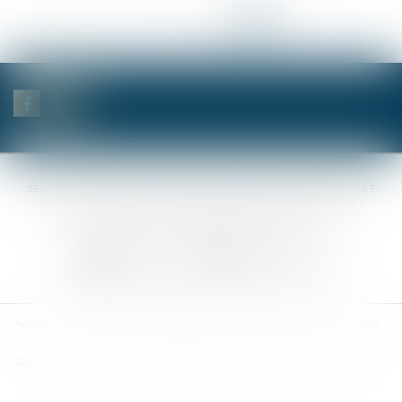
<<
<
...
4
5
6
7
8
9
10
>
>>
SELAS BENJAMIN DAUCHEZ RENÉ DALLÉE AMANDINE PASSOT ET
ANNE-SOPHIE GALAND •
37 Quai de la Tournelle • 75005 PARIS •
Tél :
01 44 41 37 50
• Fax :
01 43 29 10 84
Nous contacter
Nous localiser
Accueil
Des notaires
Des compétences
Les actus
Nos avis
Tarifs
Contact
Plan du site
Mentions légales
Politique de confidentialité
Politique de cookies
Articles