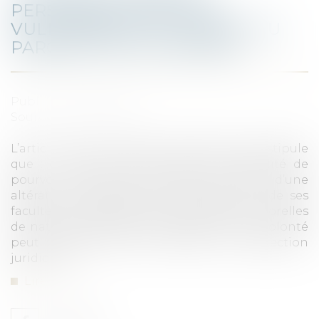
PERSONNES MAJEURES
VULNÉRABLES ET LE RÔLE DU
PARQUET EN LA MATIÈRE
Publié le :
16/06/2020
Source :
www.legavox.fr
L’article 425 du Code de procédure civile stipule
que : « Toute personne dans l’impossibilité de
pourvoir seule à ses intérêts en raison d’une
altération, médicalement constatée, soit de ses
facultés mentales, soit de ses facultés corporelles
de nature à empêcher l’expression de sa volonté
peut bénéficier d’une mesure de protection
juridique...
Lire la suite