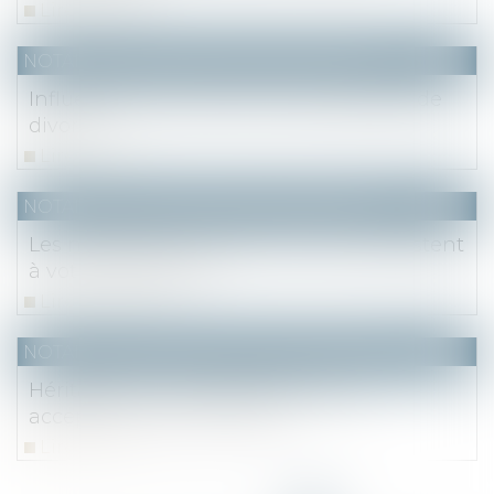
Lire la suite
NOTAIRES
/
Mariage / Divorce / Filiation
Influence du Covid-19 sur la procédure de
divorce
Lire la suite
NOTAIRES
/
Mariage / Divorce / Filiation
Les notaires du Quai de la Tournelle restent
à votre disposition
Lire la suite
NOTAIRES
/
Mariage / Divorce / Filiation
Héritage : les conséquences d'une
acceptation ou d'un refus
Lire la suite