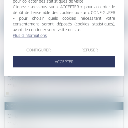
pour collecter des statistiques de visite.
matière
Cliquez ci-dessous sur « ACCEPTER » pour accepter le
Lire la suite
dépôt de l'ensemble des cookies ou sur « CONFIGURER
» pour choisir quels cookies nécessitant votre
consentement seront déposés (cookies statistiques),
NOTAIRES
/
Mariage / Divorce / Filiation
avant de continuer votre visite du site.
Transcription de l’acte de naissance de
Plus d'informations
l’enfant d’un couple de femmes né par
PMA à l’étranger
CONFIGURER
REFUSER
Lire la suite
ACCEPTER
NOTAIRES
/
Mariage / Divorce / Filiation
Déconfinement et célébration des
mariages
Lire la suite
NOTAIRES
/
Mariage / Divorce / Filiation
Changer ou aménager son régime
matrimonial