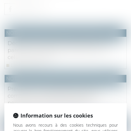
NOTAIRES
/
Mariage / Divorce / Filiation
Déclaration judiciaire de délaissement
parental : l’intérêt de l’enfant prime sur
celui des parents
Lire la suite
NOTAIRES
/
Mariage / Divorce / Filiation
Prestation compensatoire : prise en
compte du montant prévisible des
pensions de retraite des époux
Lire la suite
Information sur les cookies
NOTAIRES
/
Mariage / Divorce / Filiation
Nous avons recours à des cookies techniques pour
assurer le bon fonctionnement du site, nous utilisons