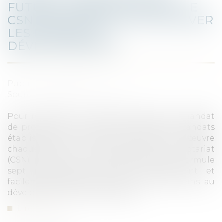
FUTURE : PUBLICATION PAR LE
CSN D’UN RAPPORT POUR LEVER
LES FREINS AU
DÉVELOPPEMENT
Publié le :
08/11/2022
Source :
www.actu-juridique.fr
Pour remédier à la faible utilisation du mandat
de protection future (moins de 20 000 mandats
établis par an, et moins de 1 000 mis en œuvre
chaque année), le Conseil supérieur du notariat
(CSN) publie un rapport dans lequel il formule
sept propositions concrètes, rapidement et
facilement applicables, pour lever les freins au
développement de ce dispositif...
Lire la suite