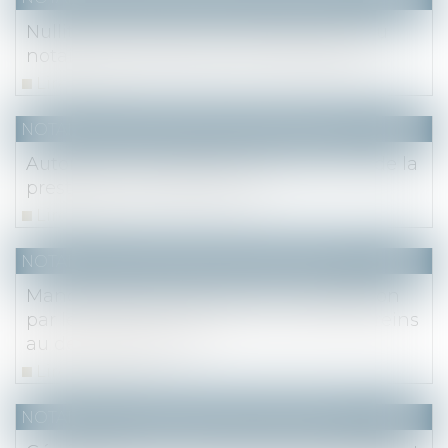
Nullité du testament mystique remis au
notaire par une personne malvoyante
Lire la suite
NOTAIRES
/
Mariage / Divorce / Filiation
Autonomie du régime matrimonial et de la
prestation compensatoire
Lire la suite
NOTAIRES
/
Mariage / Divorce / Filiation
Mandat de protection future : publication
par le CSN d’un rapport pour lever les freins
au développement
Lire la suite
NOTAIRES
/
Mariage / Divorce / Filiation