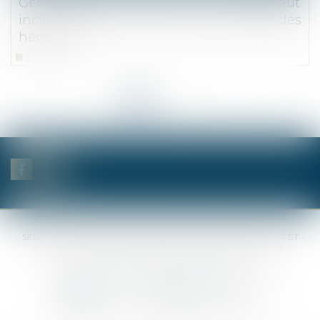
Généalogiste : le calcul des honoraires peut
inclure l'assurance-vie conclue au profit des
héritiers
Lire la suite
<<
<
1
2
3
4
5
6
7
...
>
>>
SELAS BENJAMIN DAUCHEZ RENÉ DALLÉE AMANDINE PASSOT ET
ANNE-SOPHIE GALAND •
37 Quai de la Tournelle • 75005 PARIS •
Tél :
01 44 41 37 50
• Fax :
01 43 29 10 84
Nous contacter
Nous localiser