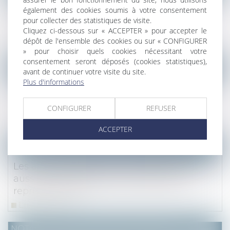
Le paiement de sommes dues au titre
également des cookies soumis à votre consentement
d’une condamnation pour recel
pour collecter des statistiques de visite.
successoral est de nature délictuelle
Cliquez ci-dessous sur « ACCEPTER » pour accepter le
dépôt de l'ensemble des cookies ou sur « CONFIGURER
Lire la suite
» pour choisir quels cookies nécessitant votre
consentement seront déposés (cookies statistiques),
NOTAIRES
/
Mariage / Divorce / Filiation
avant de continuer votre visite du site.
Plus d'informations
Montant du rapport : pas de réévaluation
au jour du partage de la charge à déduire
CONFIGURER
REFUSER
de la donation
Lire la suite
ACCEPTER
NOTAIRES
/
Mariage / Divorce / Filiation
Les actes interdits sous la tutelle le sont
aussi sous l'habilitation familiale avec
représentation
Lire la suite
NOTAIRES
/
Mariage / Divorce / Filiation