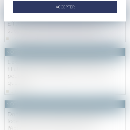
Lire la suite
ACCEPTER
NOTAIRES
/
Mariage / Divorce / Filiation
Effet d’une adoption plénière sur la
succession dans la famille d’origine
Lire la suite
NOTAIRES
/
Mariage / Divorce / Filiation
L'expertise génétique pour établir la
filiation du fils du défunt avec un tiers ne
peut être demandée que par l'enfant en
question
Lire la suite
NOTAIRES
/
Mariage / Divorce / Filiation
Donation avec réserve d’usufruit du
logement familial propre : l'accord de
l'époux n'est pas indispensable