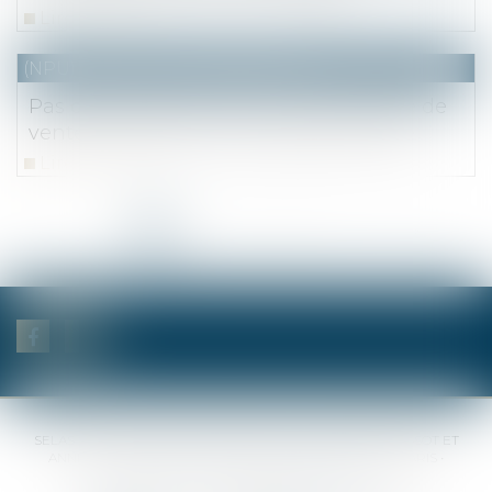
Lire la suite
(NPU) Notaires - Immobilier pro
Pas d'exécution forcée d'une promesse de
vente immobilière ne valant pas vente
Lire la suite
<<
<
1
2
3
4
5
6
7
...
>
>>
SELAS BENJAMIN DAUCHEZ RENÉ DALLÉE AMANDINE PASSOT ET
ANNE-SOPHIE GALAND •
37 Quai de la Tournelle • 75005 PARIS •
Tél :
01 44 41 37 50
• Fax :
01 43 29 10 84