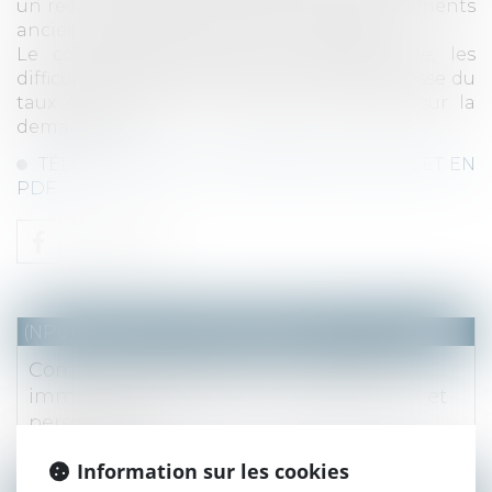
un recul notable de 11% des ventes de logements
anciens par rapport au 4e trimestre 2021.
Le contexte économique et géopolitique, les
difficultés d’accès au financement et la hausse du
taux des crédits ont continué de peser sur la
demande [...]
TÉLÉCHARGER LE COMMUNIQUE COMPLET EN
PDF
(NPU) Notaires - Immobilier pro
Communiqué de presse : Le marché
immobilier francilien : 2e trimestre 2023 et
perspectives
Lire la suite
Information sur les cookies