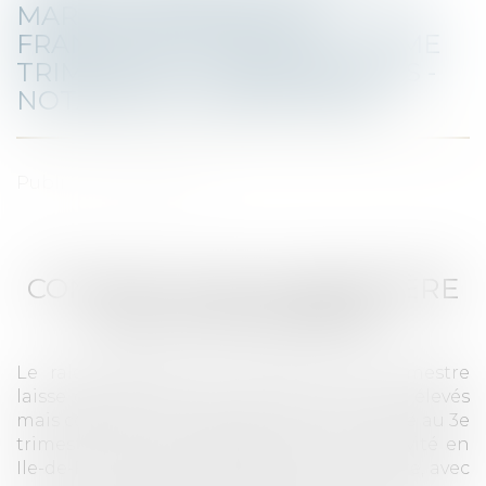
MARCHÉ IMMOBILIER
FRANCILIEN : BILAN 2022, 4ÈME
TRIMESTRE ET PERSPECTIVES -
NOTAIRE DU GRAND PARIS
Publié le :
23/02/2023
CONJONCTURE IMMOBILIÈRE
EN ILE-DE-FRANCE :
Le ralentissement de l’activité au 2e semestre
laisse des volumes de ventes annuels très élevés
mais commence à peser sur les prix Amorcé au 3e
trimestre 2022, le ralentissement de l’activité en
Ile-de-France s’est prolongé au 4e trimestre, avec