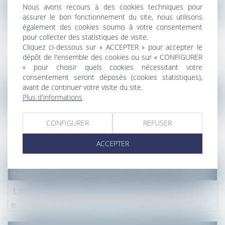
(NPU) Notaires - Immobilier pro
Nous avons recours à des cookies techniques pour
assurer le bon fonctionnement du site, nous utilisons
Communiqué de presse : Le marché
également des cookies soumis à votre consentement
immobilier francilien : bilan 2022, 4ème
pour collecter des statistiques de visite.
trimestre et perspectives - Notaire du
Cliquez ci-dessous sur « ACCEPTER » pour accepter le
dépôt de l'ensemble des cookies ou sur « CONFIGURER
Grand Paris
» pour choisir quels cookies nécessitant votre
Lire la suite
consentement seront déposés (cookies statistiques),
avant de continuer votre visite du site.
(NPU) Notaires - Immobilier pro
Plus d'informations
Construction sur un terrain propre avec des
CONFIGURER
REFUSER
fonds communs : méthode de calcul de la
récompense
ACCEPTER
Lire la suite
(NPU) Notaires - Immobilier pro
Location à soi-même et abus de droit
Lire la suite