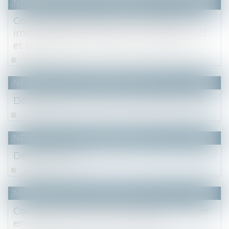
(NPU) Notaires - Immobilier pro
Communiqué de presse : Le marché
immobilier francilien au 3e trimestre 2022
et perspectives - Notaire du Grand Paris
Lire la suite
(NPU) Notaires - Immobilier pro
Démembrement viager de parts de SCPI
Lire la suite
(NPU) Notaires - Immobilier pro
Défiscalisation
Lire la suite
(NPU) Notaires - Immobilier pro
Convaincre de l’utilité du paiement viager
en matière de vente immobilière